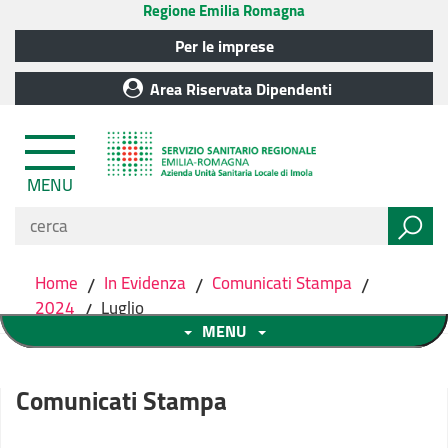
Regione Emilia Romagna
Per le imprese
Area Riservata Dipendenti
MENU
Home
/
In Evidenza
/
Comunicati Stampa
/
2024
/
Luglio
MENU
Comunicati Stampa