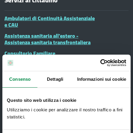
Servizi al cittadino
Ambulatori di Continuità Assistenziale
e CAU
Assistenza sanitaria all'estero -
Assistenza sanitaria transfrontaliera
Consultorio Familiare
Direzione Assistenza Farmaceutica
Finanziamenti
Consenso
Dettagli
Informazioni sui cookie
Lauree Professioni Sanitarie
Medici e Pediatri di Famiglia
Questo sito web utilizza i cookie
Nucleo di Cure Primarie (NCP)
Utilizziamo i cookie per analizzare il nostro traffico a fini
statistici.
Punto Unico di Accesso integrato
sanitario e sociale (PUA)