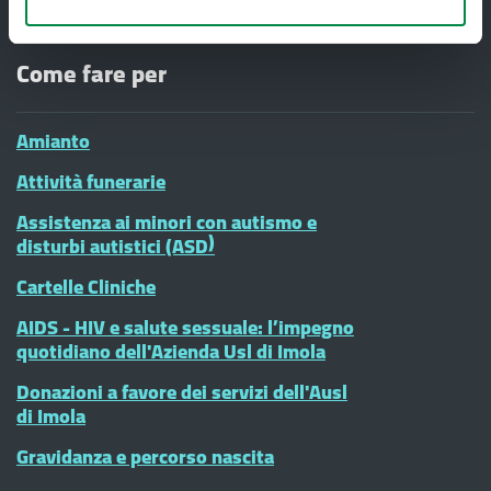
donne - CENTRI ANTIVIOLENZA
Come fare per
Amianto
Attività funerarie
Assistenza ai minori con autismo e
disturbi autistici (ASD)
Cartelle Cliniche
AIDS - HIV e salute sessuale: l’impegno
quotidiano dell'Azienda Usl di Imola
Donazioni a favore dei servizi dell'Ausl
di Imola
Gravidanza e percorso nascita