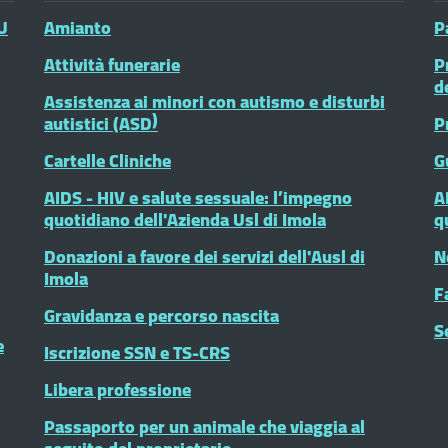
U
Amianto
P
Attività funerarie
P
d
Assistenza ai minori con autismo e disturbi
autistici (ASD)
P
Cartelle Cliniche
G
AIDS - HIV e salute sessuale: l’impegno
A
quotidiano dell'Azienda Usl di Imola
q
Donazioni a favore dei servizi dell'Ausl di
N
Imola
F
Gravidanza e percorso nascita
S
e
Iscrizione SSN e TS-CRS
Libera professione
Passaporto per un animale che viaggia al