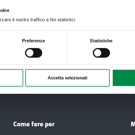
ookie
Valuta questo sito:
RISPONDI AL QUESTIONA
are il nostro traffico a fini statistici.
Preferenze
Statistiche
Recapiti e contatt
Azienda USL di Imola -
Imola
T. +39 0542 604111 - 
Accetta selezionati
Partita IVA 007052712
Come fare per
M