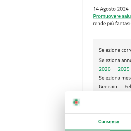
14 Agosto 2024
Promuovere salut
rende più fantasi
Selezione corr
Seleziona ann
2026
2025
Seleziona mes
Gennaio
Fe
Novembre
Ultimo aggiorna
Consenso
28 Settembre 2