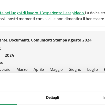
e nei luoghi di lavoro. L’esperienza Lesepidado
La dolce st
osi i nostri momenti conviviali e non dimentica il benessere
ente:
Documenti
: Comunicati Stampa Agosto 2024
o:
2024
e:
bbraio
Marzo
Aprile
Maggio
Giugno
Luglio
Dicembre
mento pagina:
Dettagli
022