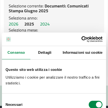
Selezione corrente:
Documenti
: Comunicati
Stampa Giugno 2025
Seleziona anno:
2026
2025
2024
Seleziona mese:
Gennaio
Febbraio
Marzo
Aprile
Maggio
Giugno
Luglio
Agosto
Settembre
Ottobre
Novembre
Dicembre
Consenso
Dettagli
Informazioni sui cookie
Ultimo aggiornamento pagina:
Questo sito web utilizza i cookie
28 Settembre 2022
Utilizziamo i cookie per analizzare il nostro traffico a fini
statistici.
Valuta questo sito:
RISPONDI AL QUESTIONARIO
Selezione
Necessari
del