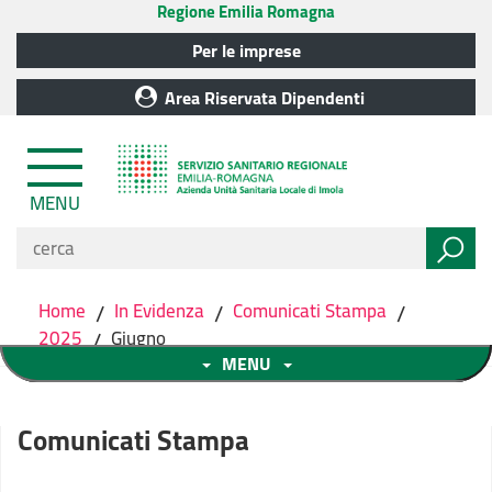
Regione Emilia Romagna
Per le imprese
Area Riservata Dipendenti
MENU
Home
/
In Evidenza
/
Comunicati Stampa
/
2025
/
Giugno
MENU
Comunicati Stampa