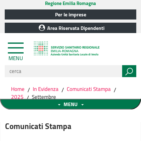
Regione Emilia Romagna
Per le imprese
Area Riservata Dipendenti
MENU
Home
/
In Evidenza
/
Comunicati Stampa
/
2025
/
Settembre
MENU
Comunicati Stampa