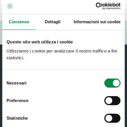
Ultimo aggiornamento pagina:
28 Settembre 2022
Consenso
Dettagli
Informazioni sui cookie
Valuta questo sito:
RISPONDI AL QUESTIONARIO
Questo sito web utilizza i cookie
Utilizziamo i cookie per analizzare il nostro traffico a fini
statistici.
Selezione
Necessari
del
Recapiti e contatti
consenso
Preferenze
Azienda USL di Imola - Sede legale: Viale Amendola, 2
- 40026 Imola
T. +39 0542 604111 - F. +39 0542 604013 - CF
Statistiche
90000900374 - Partita IVA 00705271203