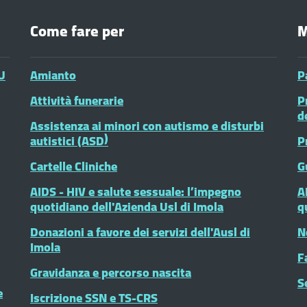
Come fare per
M
U
Amianto
P
Attività funerarie
P
d
Assistenza ai minori con autismo e disturbi
autistici (ASD)
P
Cartelle Cliniche
G
AIDS - HIV e salute sessuale: l’impegno
A
quotidiano dell'Azienda Usl di Imola
q
Donazioni a favore dei servizi dell'Ausl di
N
Imola
F
Gravidanza e percorso nascita
S
e
Iscrizione SSN e TS-CRS