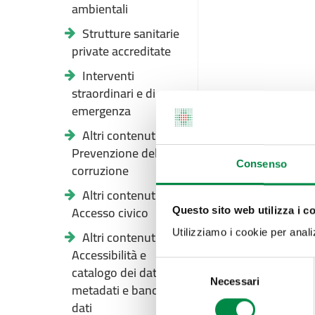
ambientali
Strutture sanitarie
private accreditate
Interventi
straordinari e di
emergenza
Altri contenuti -
Prevenzione della
Consenso
corruzione
Altri contenuti -
Accesso civico
Questo sito web utilizza i c
Altri contenuti -
Utilizziamo i cookie per analizz
Accessibilità e
Selezione
catalogo dei dati,
Necessari
del
metadati e banche
consenso
dati