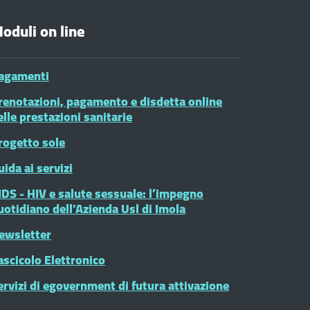
oduli on line
agamenti
renotazioni, pagamento e disdetta online
elle prestazioni sanitarie
rogetto sole
uida ai servizi
IDS - HIV e salute sessuale: l’impegno
uotidiano dell'Azienda Usl di Imola
ewsletter
ascicolo Elettronico
ervizi di egovernment di futura attivazione