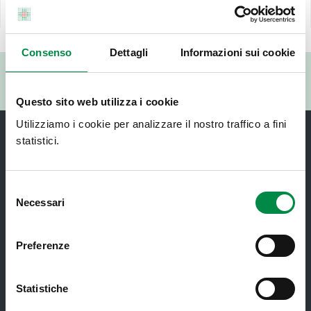
Ultimo aggiornamento pagina:
29 Settembre 2025
Consenso
Dettagli
Informazioni sui cookie
Valuta questo sito:
RISPONDI AL QUESTIONARIO
Questo sito web utilizza i cookie
Utilizziamo i cookie per analizzare il nostro traffico a fini
statistici.
Selezione
Necessari
del
consenso
Recapiti e contatti
Preferenze
Azienda USL di Imola - Sede legale: Viale Amendola, 2
- 40026 Imola
T. +39 0542 604111 - F. +39 0542 604013 - CF
Statistiche
90000900374 - Partita IVA 00705271203