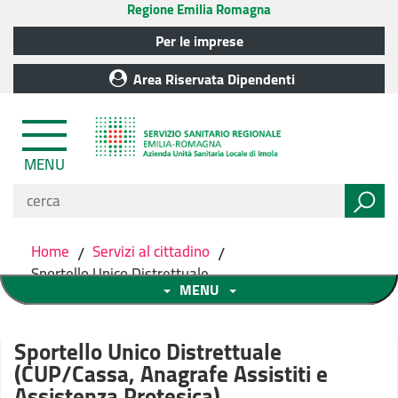
Regione Emilia Romagna
Per le imprese
Area Riservata Dipendenti
MENU
Home
/
Servizi al cittadino
/
Sportello Unico Distrettuale
MENU
Sportello Unico Distrettuale
(CUP/Cassa, Anagrafe Assistiti e
Assistenza Protesica)