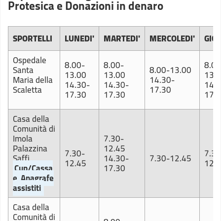
Protesica e Donazioni in denaro
SPORTELLI
LUNEDI'
MARTEDI'
MERCOLEDI'
GIOV
Ospedale
8.00-
8.00-
8.00
Santa
8.00-13.00
13.00
13.00
13.
Maria della
14.30-
14.30-
14.30-
14.3
Scaletta
17.30
17.30
17.30
17.
Casa della
Comunità di
Imola
7.30-
Palazzina
12.45
7.30-
7.30
Saffi
14.30-
7.30-12.45
12.45
12.
Cup/Cassa
17.30
e
Anagrafe
assistiti
Casa della
Comunità di