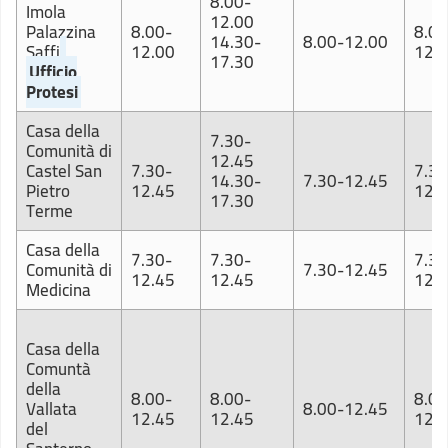
8.00-
Imola
12.00
Palazzina
8.00-
8.00
14.30-
8.00-12.00
Saffi
12.00
12.
17.30
Ufficio
Protesi
Casa della
7.30-
Comunità di
12.45
Castel San
7.30-
7.30
14.30-
7.30-12.45
Pietro
12.45
12.
17.30
Terme
Casa della
7.30-
7.30-
7.30
Comunità di
7.30-12.45
12.45
12.45
12.
Medicina
Casa della
Comuntà
della
8.00-
8.00-
8.00
Vallata
8.00-12.45
12.45
12.45
12.
del