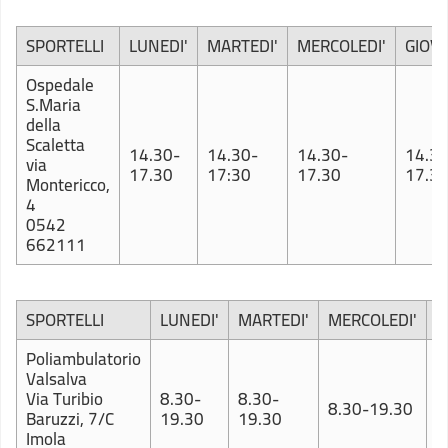
SPORTELLI
LUNEDI'
MARTEDI'
MERCOLEDI'
GIOVE
Ospedale
S.Maria
della
Scaletta
14.30-
14.30-
14.30-
14.30
via
17.30
17:30
17.30
17.3
Montericco,
4
0542
662111
SPORTELLI
LUNEDI'
MARTEDI'
MERCOLEDI'
G
Poliambulatorio
Valsalva
Via Turibio
8.30-
8.30-
8
8.30-19.30
Baruzzi, 7/C
19.30
19.30
1
Imola