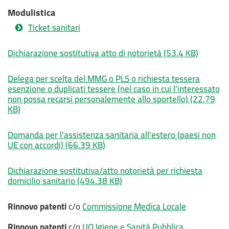
Modulistica
Ticket sanitari
Dichiarazione sostitutiva atto di notorietà
(53.4 KB)
Delega per scelta del MMG o PLS o richiesta tessera
esenzione o duplicati tessere (nel caso in cui l'interessato
non possa recarsi personalemente allo sportello)
(22.79
KB)
Domanda per l'assistenza sanitaria all'estero (paesi non
UE con accordi)
(66.39 KB)
Dichiarazione sostitutiva/atto notorietà per richiesta
domicilio sanitario
(494.38 KB)
Rinnovo patenti
c/o
Commissione Medica Locale
Rinnovo patenti
c/o
UO Igiene e Sanità Pubblica