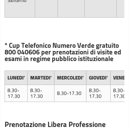
Santerno
* Cup Telefonico Numero Verde gratuito
800 040606 per prenotazioni di visite ed
esami in regime pubblico istituzionale
LUNEDI'
MARTEDI'
MERCOLEDI'
GIOVEDI'
VENERD
8.30-
8.30-
8.30-
8.30-
8.30-17.30
17.30
17.30
17.30
17.30
Prenotazione Libera Professione