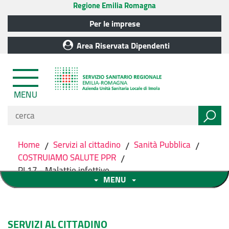
Regione Emilia Romagna
Per le imprese
Area Riservata Dipendenti
MENU
Home
/
Servizi al cittadino
/
Sanità Pubblica
/
COSTRUIAMO SALUTE PPR
/
PL17 - Malattie infettive
MENU
SERVIZI AL CITTADINO