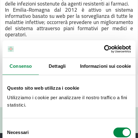
delle infezioni sostenute da agenti resistenti ai farmaci.
In Emilia-Romagna dal 2012 è attivo un sistema
informativo basato su web per la sorveglianza di tutte le
malattie infettive; occorrerà prevedere un miglioramento
del sistema attraverso piani formativi per medici e
operatori.
Scarica la scheda di sintesi PL17
(219.6 KB)
Scarica il programma PL17
(646.47 KB)
Scarica governance ed indicatori PL17
(508.96 KB)
Consenso
Dettagli
Informazioni sui cookie
Questo sito web utilizza i cookie
Ultimo aggiornamento pagina:
12 Aprile 2023
Utilizziamo i cookie per analizzare il nostro traffico a fini
statistici.
Valuta questo sito:
RISPONDI AL QUESTIONARIO
Selezione
Necessari
del