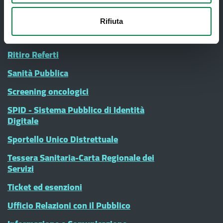
Nucleo di Cure Primarie (NCP)
Punto Unico di Accesso integrato
Rifiuta
sanitario e sociale (PUA)
Ritiro Referti
Sanità Pubblica
Screening oncologici
SPID - Sistema Pubblico di Identità
Digitale
Sportello Unico Distrettuale
Tessera Sanitaria-Carta Regionale dei
Servizi
Ticket ed esenzioni
Ufficio Relazioni con il Pubblico