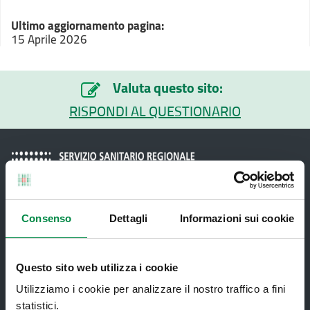
Ultimo aggiornamento pagina:
15 Aprile 2026
Valuta questo sito:
RISPONDI AL QUESTIONARIO
Consenso
Dettagli
Informazioni sui cookie
Recapiti e contatti
Questo sito web utilizza i cookie
Azienda USL di Imola - Sede legale: Viale Amendola, 2
- 40026 Imola
Utilizziamo i cookie per analizzare il nostro traffico a fini
T. +39 0542 604111 - F. +39 0542 604013 - CF
statistici.