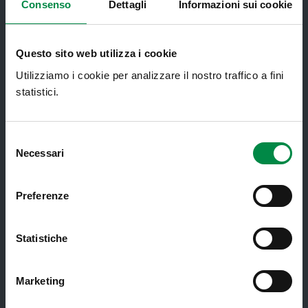
e CAU
Consenso
Dettagli
Informazioni sui cookie
Assistenza sanitaria all'estero -
Assistenza sanitaria transfrontaliera
Questo sito web utilizza i cookie
Consultorio Familiare
Utilizziamo i cookie per analizzare il nostro traffico a fini
statistici.
Direzione Assistenza Farmaceutica
Finanziamenti
Selezione
Lauree Professioni Sanitarie
Necessari
del
Medici e Pediatri di Famiglia
consenso
Preferenze
Nucleo di Cure Primarie (NCP)
Punto Unico di Accesso integrato
sanitario e sociale (PUA)
Statistiche
Ritiro Referti
Marketing
Sanità Pubblica