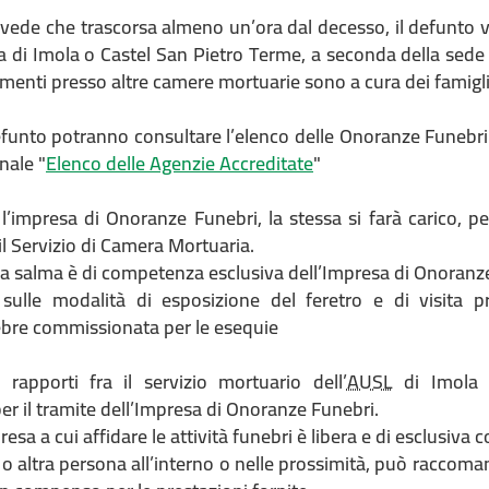
vede che trascorsa almeno un’ora dal decesso, il defunto ve
di Imola o Castel San Pietro Terme, a seconda della sede os
imenti presso altre camere mortuarie sono a cura dei famigli
defunto potranno consultare l’elenco delle Onoranze Funebri a
nale "
Elenco delle Agenzie Accreditate
"
 l’impresa di Onoranze Funebri, la stessa si farà carico, p
il Servizio di Camera Mortuaria.
la salma è di competenza esclusiva dell’Impresa di Onoranze
 sulle modalità di esposizione del feretro e di visita 
ebre commissionata per le esequie
 rapporti fra il servizio mortuario dell’
AUSL
di Imola e
r il tramite dell’Impresa di Onoranze Funebri.
presa a cui affidare le attività funebri è libera e di esclusi
o altra persona all’interno o nelle prossimità, può raccoma