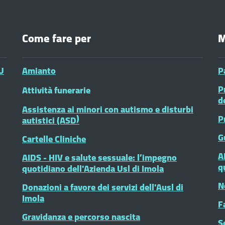
Come fare per
M
U
Amianto
P
P
Attività funerarie
d
Assistenza ai minori con autismo e disturbi
P
autistici (ASD)
G
Cartelle Cliniche
A
AIDS - HIV e salute sessuale: l’impegno
q
quotidiano dell'Azienda Usl di Imola
N
Donazioni a favore dei servizi dell'Ausl di
Imola
F
Gravidanza e percorso nascita
S