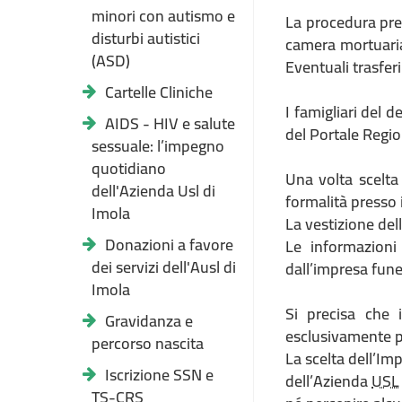
minori con autismo e
La procedura pre
disturbi autistici
camera mortuaria 
(ASD)
Eventuali trasfer
Cartelle Cliniche
I famigliari del 
AIDS - HIV e salute
del Portale Regio
sessuale: l’impegno
quotidiano
Una volta scelta
dell'Azienda Usl di
formalità presso 
Imola
La vestizione del
Donazioni a favore
Le informazioni
dei servizi dell'Ausl di
dall’impresa fun
Imola
Si precisa che i
Gravidanza e
esclusivamente pe
percorso nascita
La scelta dell’Im
Iscrizione SSN e
dell’Azienda
USL
TS-CRS