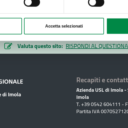
tracciatura degli accessi ai locali di lavoro presso l'azienda s
mento pagina:
Accetta selezionati
Valuta questo sito:
RISPONDI AL QUESTIONA
Recapiti e contatt
Azienda USL di Imola -
Imola
T. +39 0542 604111 - 
Partita IVA 007052712