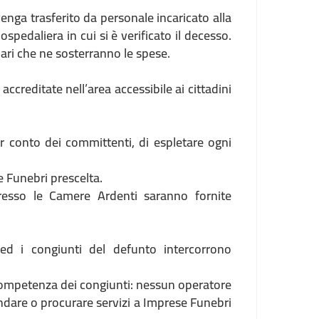
nga trasferito da personale incaricato alla
pedaliera in cui si è verificato il decesso.
ari che ne sosterranno le spese.
ccreditate nell’area accessibile ai cittadini
er conto dei committenti, di espletare ogni
 Funebri prescelta.
presso le Camere Ardenti saranno fornite
d i congiunti del defunto intercorrono
va competenza dei congiunti: nessun operatore
ndare o procurare servizi a Imprese Funebri