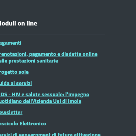
oduli on line
agamenti
renotazioni, pagamento e disdetta online
elle prestazioni sanitarie
rogetto sole
uida ai servizi
IDS - HIV e salute sessuale: l’impegno
uotidiano dell'Azienda Usl di Imola
ewsletter
ascicolo Elettronico
ervizi di egovernment di futura attivazione