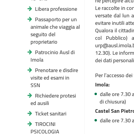
né percepire alcu
Le raccolte in con
Libera professione
versate dal lun 
Passaporto per un
evitare inutili 
animale che viaggia al
Qualora il cittad
seguito del
col Pubblico) 
proprietario
urp@ausl.imola.b
Patrocinio Ausl di
12.30). Le inform
Imola
dei dati personali
Prenotare e disdire
Per l’accesso dei 
visite ed esami in
Imola:
SSN
dalle ore 7.30 
Richiedere protesi
di chiusura)
ed ausili
Castel San Pietr
Ticket sanitari
dalle ore 7.30 a
TIROCINI
PSICOLOGIA