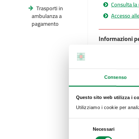
Consulta la
Trasporti in
Accesso all
ambulanza a
pagamento
Informazioni 
Allo scopo di a
correttezza e tra
l'Azienda
USL
di 
delle Camere Mort
Consenso
dei defunti.
In ottemperanza 
camere mortuarie 
Questo sito web utilizza i c
svolgimento di u
Utilizziamo i cookie per analizz
al sito regionale
Selezione
NB: è importante
Necessari
del
codice fiscale co
consenso