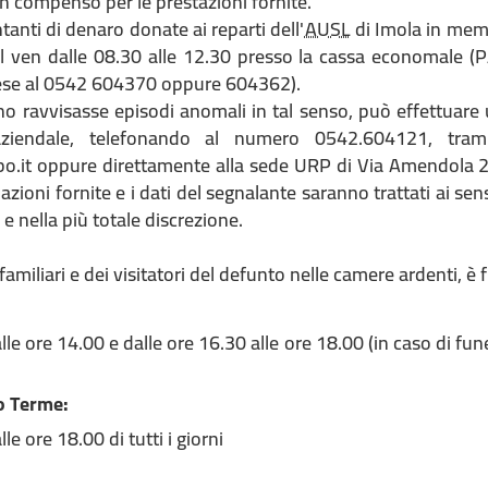
n compenso per le prestazioni fornite.
tanti di denaro donate ai reparti dell'
AUSL
di Imola in memo
al ven dalle 08.30 alle 12.30 presso la cassa economale (P
attese al 0542 604370 oppure 604362).
ino ravvisasse episodi anomali in tal senso, può effettuare
aziendale, telefonando al numero 0542.604121, tram
o.it oppure direttamente alla sede URP di Via Amendola 2 I
azioni fornite e i dati del segnalante saranno trattati ai se
 e nella più totale discrezione.
familiari e dei visitatori del defunto nelle camere ardenti, è f
alle ore 14.00 e dalle ore 16.30 alle ore 18.00 (in caso di fu
o Terme:
lle ore 18.00 di tutti i giorni