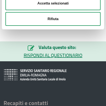
riutilizzo
Accetta selezionati
Non applicabile alle Aziende del SSN
Ultimo aggiornamento pagina:
Rifiuta
09 Giugno 2026
Valuta questo sito:
RISPONDI AL QUESTIONARIO
Recapiti e contatti