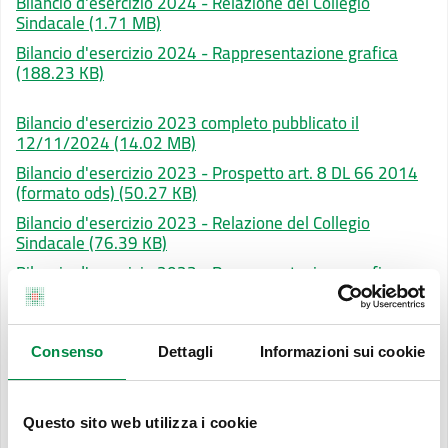
Bilancio d'esercizio 2024 - Relazione del Collegio
Sindacale
(1.71 MB)
Bilancio d'esercizio 2024 - Rappresentazione grafica
(188.23 KB)
Bilancio d'esercizio 2023 completo pubblicato il
12/11/2024
(14.02 MB)
Bilancio d'esercizio 2023 - Prospetto art. 8 DL 66 2014
(formato ods)
(50.27 KB)
Bilancio d'esercizio 2023 - Relazione del Collegio
Sindacale
(76.39 KB)
Bilancio d'esercizio 2023 - Rappresentazione grafica
(188.41 KB)
Bilancio d'esercizio 2022 completo pubblicato il
Consenso
Dettagli
Informazioni sui cookie
18/07/2023
(4.14 MB)
Bilancio d'esercizio 2022 - Prospetto art. 8 DL 66 2014
(formato ods)
(56.48 KB)
Questo sito web utilizza i cookie
Bilancio d'esercizio 2022 - Rappresentazione grafica