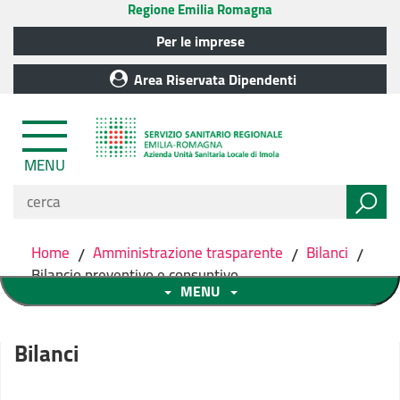
Regione Emilia Romagna
Per le imprese
Area Riservata Dipendenti
MENU
Home
/
Amministrazione trasparente
/
Bilanci
/
Bilancio preventivo e consuntivo
MENU
Bilanci