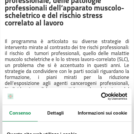
professionale, delle patologie
professionali dell’apparato muscolo-
scheletrico e del rischio stress
correlato al lavoro
Il programma è articolato su diverse strategie di
intervento mirate al contrasto dei tre rischi professionali:
il rischio di tumori professionali, quello delle malattie
muscolo scheletriche e lo lo stress lavoro-correlato (SLC),
un problema che si è accentuato in questi anni. Le
strategie da condividere con le parti sociali riguardano la
formazione, i piani mirati per la riduzione
dell’esposizione agli agenti cancerogeni professionali,
l’individuazione di buone pratiche per la valutazione del
rischio e la promozione del benessere organizzativo e
prevenzione del rischio in particolare nelle strutture
residenziali di assistenza per anziani. Senza trascurare
ovviamente controllo e vigilanza.
Consenso
Dettagli
Informazioni sui cookie
Scarica Programma PP08
(759.06 KB)