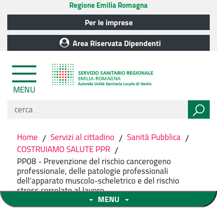
Regione Emilia Romagna
Per le imprese
Area Riservata Dipendenti
MENU
Home
/
Servizi al cittadino
/
Sanità Pubblica
/
COSTRUIAMO SALUTE PPR
/
PP08 - Prevenzione del rischio cancerogeno
professionale, delle patologie professionali
dell’apparato muscolo-scheletrico e del rischio
stress correlato al lavoro
MENU