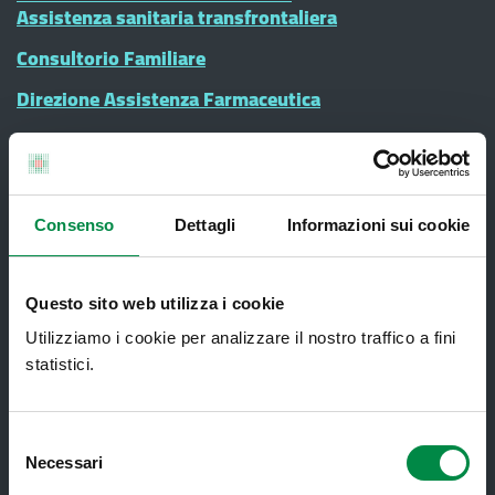
Assistenza sanitaria transfrontaliera
Consultorio Familiare
Direzione Assistenza Farmaceutica
Finanziamenti
Lauree Professioni Sanitarie
Medici e Pediatri di Famiglia
Consenso
Dettagli
Informazioni sui cookie
Nucleo di Cure Primarie (NCP)
Punto Unico di Accesso integrato
Questo sito web utilizza i cookie
sanitario e sociale (PUA)
Utilizziamo i cookie per analizzare il nostro traffico a fini
Ritiro Referti
statistici.
Sanità Pubblica
Selezione
Screening oncologici
Necessari
del
SPID - Sistema Pubblico di Identità
consenso