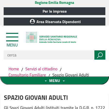
Regione Emilia Romagna
Per le imprese
Area Riservata Dipendenti
MENU
Home
/
Servizi al cittadino
/
Consultorio Familiare
/
Spazio Giovani Adulti
MENU
SPAZIO GIOVANI ADULTI
Gli Spazi Giovani Adulti (istituiti tramite la D.G.R. n. 1722