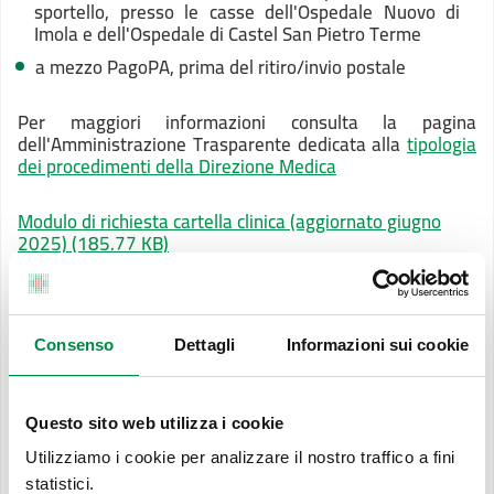
sportello, presso le casse dell'Ospedale Nuovo di
Imola e dell'Ospedale di Castel San Pietro Terme
a mezzo PagoPA, prima del ritiro/invio postale
Per maggiori informazioni consulta la pagina
dell'Amministrazione Trasparente dedicata alla
tipologia
dei procedimenti della Direzione Medica
Modulo di richiesta cartella clinica (aggiornato giugno
2025)
(185.77 KB)
Informativa sul trattamento dei dati personali
forniti con la richiesta di rilascio di copia di
documentazione sanitaria, di accesso civico, di accesso
Consenso
Dettagli
Informazioni sui cookie
civico generalizzato, di accesso ex L. 241/90, di
accesso ai dati personali (ai sensi dell'art. 13 del
Regolamento UE 2016/679 del 27.04.2016 – c.d.
Questo sito web utilizza i cookie
GDPR) - (pubblicata in data 23.09.2020 -
aggiornamento pubblicato in data 7.10.2021) (65.34
Utilizziamo i cookie per analizzare il nostro traffico a fini
KB)
statistici.