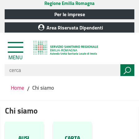
Regione Emilia Romagna
Per le imprese
Area Riservata Dipendenti
MENU
Home
/
Chi siamo
Chi siamo
AUSL
CARTA