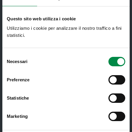
Assistenza sanitaria all'estero -
Assistenza sanitaria transfrontaliera
Questo sito web utilizza i cookie
Consultorio Familiare
Utilizziamo i cookie per analizzare il nostro traffico a fini
Direzione Assistenza Farmaceutica
statistici.
Finanziamenti
Lauree Professioni Sanitarie
Selezione
Necessari
del
Medici e Pediatri di Famiglia
consenso
Nucleo di Cure Primarie (NCP)
Preferenze
Punto Unico di Accesso integrato
sanitario e sociale (PUA)
Statistiche
Ritiro Referti
Sanità Pubblica
Marketing
Screening oncologici