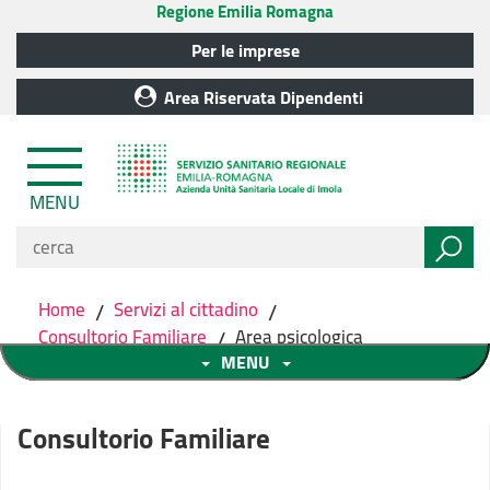
Regione Emilia Romagna
Per le imprese
Area Riservata Dipendenti
MENU
Home
/
Servizi al cittadino
/
Consultorio Familiare
/
Area psicologica
MENU
Consultorio Familiare