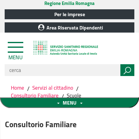
Regione Emilia Romagna
Per le imprese
Area Riservata Dipendenti
MENU
Home
/
Servizi al cittadino
/
Consultorio Familiare
/
Scuole
MENU
Consultorio Familiare