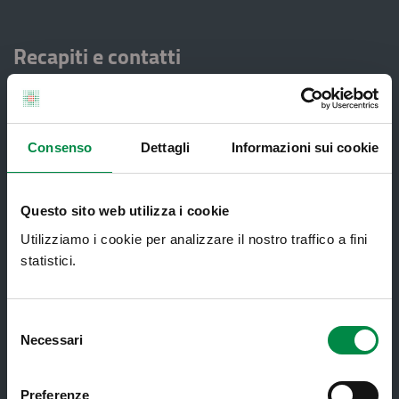
Recapiti e contatti
Azienda USL di Imola - Sede legale: Viale Amendola, 2
- 40026 Imola
T. +39 0542 604111 - F. +39 0542 604013 - CF
90000900374 - Partita IVA 00705271203
Consenso
Dettagli
Informazioni sui cookie
Servizi al cittadino
Questo sito web utilizza i cookie
Utilizziamo i cookie per analizzare il nostro traffico a fini
statistici.
Ambulatori di Continuità Assistenziale
e CAU
Assistenza sanitaria all'estero -
Selezione
Assistenza sanitaria transfrontaliera
Necessari
del
consenso
Consultorio Familiare
Preferenze