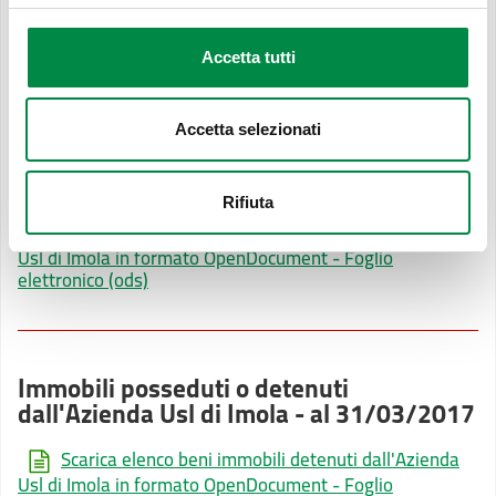
Immobili posseduti o detenuti
Accetta tutti
dall'Azienda Usl di Imola - al 31/10/2018
Scarica elenco beni immobili detenuti dall'Azienda
Accetta selezionati
Usl di Imola in formato OpenDocument - Foglio
elettronico (ods)
(30.19 KB)
Rifiuta
Scarica elenco beni immobili detenuti dall'Azienda
Usl di Imola in formato OpenDocument - Foglio
elettronico (ods)
Immobili posseduti o detenuti
dall'Azienda Usl di Imola - al 31/03/2017
Scarica elenco beni immobili detenuti dall'Azienda
Usl di Imola in formato OpenDocument - Foglio