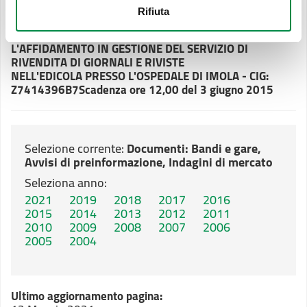
NELL'EDICOLA
PRESSO L'OSPEDALE DI IMOLA - CIG:
Rifiuta
Z7414396B7
Scadenza ore 12,00 del 3 giugno 2015
BANDO DI GARA MEDIANTE PROCEDURA APERTA PER
L'AFFIDAMENTO IN GESTIONE DEL SERVIZIO DI
RIVENDITA DI GIORNALI E RIVISTE
NELL'EDICOLA PRESSO L'OSPEDALE DI IMOLA - CIG:
Z7414396B7
Scadenza ore 12,00 del 3 giugno 2015
Selezione corrente:
Documenti
: Bandi e gare,
Avvisi di preinformazione, Indagini di mercato
Seleziona anno:
2021
2019
2018
2017
2016
2015
2014
2013
2012
2011
2010
2009
2008
2007
2006
2005
2004
Ultimo aggiornamento pagina: