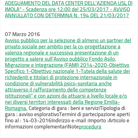
ADEGUAMENTO DEL DATA CENTER DELL'AZIENDA
USL
DI
IMOLA" - Scadenza ore 12:00 del 25/03/2017 - AVVISO
ANNULLATO CON DETERMINA N. 194 DEL 21/03/2017
07 Marzo 2016
Avviso pubblico per la selezione di almeno un partner del
privato sociale per ambito per la co-progettazione a
valenza regionale e successiva presentazione di un
progetto a valere sull'Avviso pubblico Fondo Asilo,
Migrazione e Integrazione (FAMI) 2014-2020-Obiettivo
Specifico 1-Obiettivo nazionale 1-Tutela della salute dei
richiedenti e titolari di protezione internazionale in
condizione di vulnerabilità psico-sanitaria anche
attraverso il rafforzamento delle competenze
istituzionali" e con azioni da attuarsi a livello locale e/o
nei diversi territori interessati della Regione Emilia-
Romagna.
Categoria di gara : beni e servizi
Tipologia di
gara : avviso esplorativo
Termini di partecipazione aperti
fino al : 14-03-2016
Indirizzo e-mail :
Importo :
Articolo e
informazioni complementari
Note
procedura