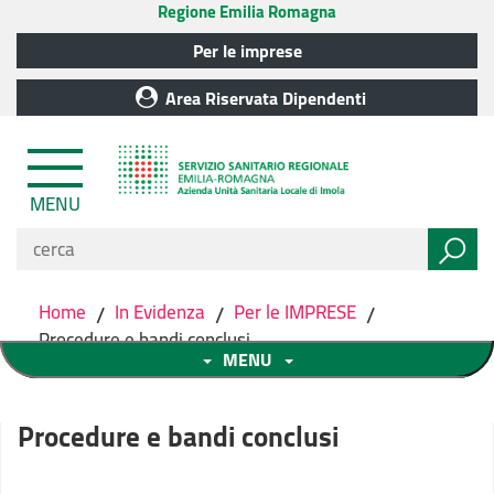
Regione Emilia Romagna
Per le imprese
Area Riservata Dipendenti
MENU
Home
/
In Evidenza
/
Per le IMPRESE
/
Procedure e bandi conclusi
MENU
Procedure e bandi conclusi