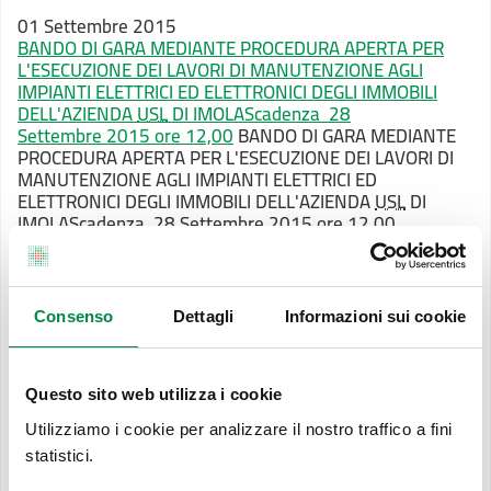
01 Settembre 2015
BANDO DI GARA MEDIANTE PROCEDURA APERTA PER
L'ESECUZIONE DEI LAVORI DI MANUTENZIONE AGLI
IMPIANTI ELETTRICI ED ELETTRONICI DEGLI IMMOBILI
DELL'AZIENDA
USL
DI IMOLA
Scadenza 28
Settembre 2015 ore 12,00
BANDO DI GARA MEDIANTE
PROCEDURA APERTA PER L'ESECUZIONE DEI LAVORI DI
MANUTENZIONE AGLI IMPIANTI ELETTRICI ED
ELETTRONICI DEGLI IMMOBILI DELL'AZIENDA
USL
DI
IMOLA
Scadenza 28 Settembre 2015 ore 12,00
17 Agosto 2015
BANDO DI GARA MEDIANTE PROCEDURA APERTA PER
Consenso
Dettagli
Informazioni sui cookie
LAVORI DI ADEGUAMENTO E MIGLIORAMENTO
FUNZIONALE DEGLI IMPIANTI MECCANICI A SERVIZIO
DEGLI IMMOBILI DELL'AZIENDA
USL
DI IMOLA
Scadenza
16 settembre 2015 ore 12,00
BANDO DI GARA
Questo sito web utilizza i cookie
MEDIANTE PROCEDURA APERTA PER LAVORI DI
Utilizziamo i cookie per analizzare il nostro traffico a fini
ADEGUAMENTO E MIGLIORAMENTO FUNZIONALE DEGLI
statistici.
IMPIANTI MECCANICI A SERVIZIO DEGLI IMMOBILI
DELL'AZIENDA
USL
DI IMOLA
Scadenza 16 settembre