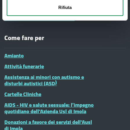
Vaccinazioni Infanzia
Rifiuta
#diciamoNo alla Violenza contro le
donne - CENTRI ANTIVIOLENZA
Come fare per
Amianto
Attività funerarie
Assistenza ai minori con autismo e
disturbi autistici (ASD)
Cartelle Cliniche
AIDS - HIV e salute sessuale: l’impegno
quotidiano dell'Azienda Usl di Imola
Donazioni a favore dei servizi dell'Ausl
di Imola