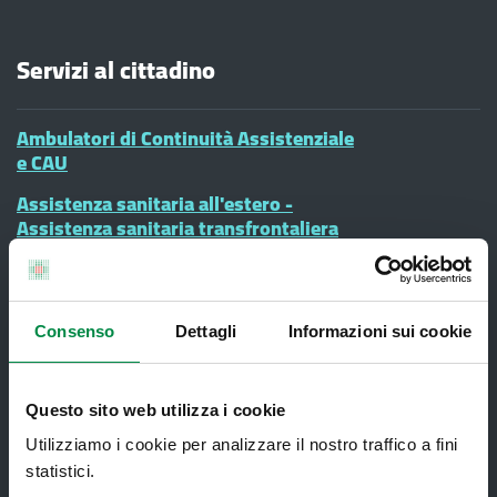
Servizi al cittadino
Ambulatori di Continuità Assistenziale
e CAU
Assistenza sanitaria all'estero -
Assistenza sanitaria transfrontaliera
Consultorio Familiare
Direzione Assistenza Farmaceutica
Consenso
Dettagli
Informazioni sui cookie
Finanziamenti
Lauree Professioni Sanitarie
Questo sito web utilizza i cookie
Medici e Pediatri di Famiglia
Utilizziamo i cookie per analizzare il nostro traffico a fini
Nucleo di Cure Primarie (NCP)
statistici.