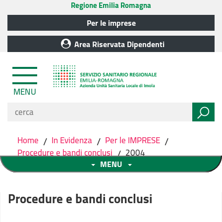
Regione Emilia Romagna
Per le imprese
Area Riservata Dipendenti
MENU
Home
/
In Evidenza
/
Per le IMPRESE
/
Procedure e bandi conclusi
/
2004
MENU
Procedure e bandi conclusi