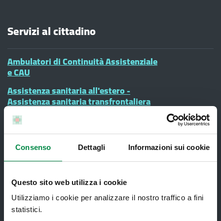
Servizi al cittadino
Ambulatori di Continuità Assistenziale
e CAU
Assistenza sanitaria all'estero -
Assistenza sanitaria transfrontaliera
Consultorio Familiare
Direzione Assistenza Farmaceutica
Consenso
Dettagli
Informazioni sui cookie
Finanziamenti
Lauree Professioni Sanitarie
Questo sito web utilizza i cookie
Medici e Pediatri di Famiglia
Utilizziamo i cookie per analizzare il nostro traffico a fini
Nucleo di Cure Primarie (NCP)
statistici.