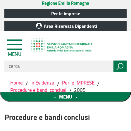
Regione Emilia Romagna
Per le imprese
Area Riservata Dipendenti
MENU
Home
/
In Evidenza
/
Per le IMPRESE
/
Procedure e bandi conclusi
/
2005
MENU
Procedure e bandi conclusi