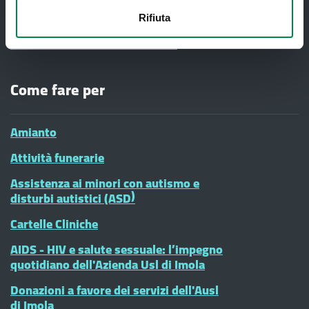
Vaccinazioni Infanzia
Rifiuta
#diciamoNo alla Violenza contro le
donne - CENTRI ANTIVIOLENZA
Come fare per
Amianto
Attività funerarie
Assistenza ai minori con autismo e
disturbi autistici (ASD)
Cartelle Cliniche
AIDS - HIV e salute sessuale: l’impegno
quotidiano dell'Azienda Usl di Imola
Donazioni a favore dei servizi dell'Ausl
di Imola