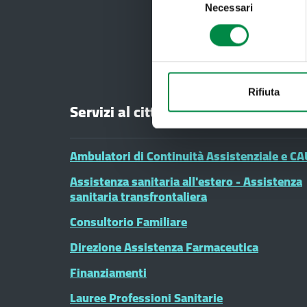
Necessari
del
consenso
Rifiuta
Servizi al cittadino
Ambulatori di Continuità Assistenziale e CA
Assistenza sanitaria all'estero - Assistenza
sanitaria transfrontaliera
Consultorio Familiare
Direzione Assistenza Farmaceutica
Finanziamenti
Lauree Professioni Sanitarie