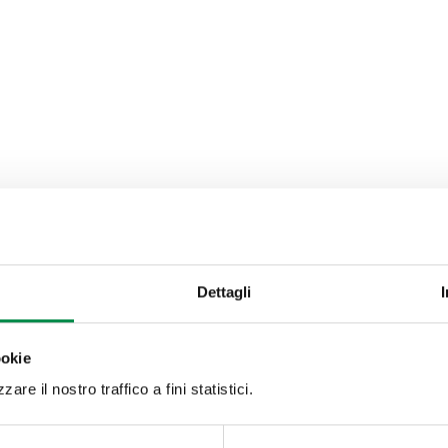
Valuta questo sito:
RISPONDI AL QUESTIONA
Dettagli
Recapiti e contatt
ookie
are il nostro traffico a fini statistici.
Azienda USL di Imola -
Imola