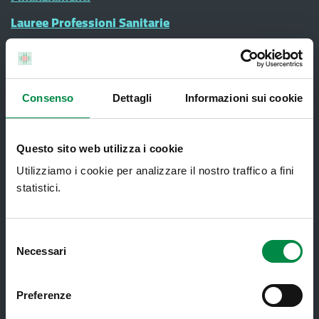
Lauree Professioni Sanitarie
Medici e Pediatri di Famiglia
Nucleo di Cure Primarie (NCP)
Punto Unico di Accesso integrato
Consenso
Dettagli
Informazioni sui cookie
sanitario e sociale (PUA)
Ritiro Referti
Questo sito web utilizza i cookie
Sanità Pubblica
Utilizziamo i cookie per analizzare il nostro traffico a fini
statistici.
Screening oncologici
SPID - Sistema Pubblico di Identità
Digitale
Selezione
Necessari
del
Sportello Unico Distrettuale
consenso
Tessera Sanitaria-Carta Regionale dei
Preferenze
Servizi