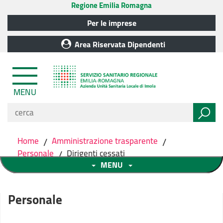
Regione Emilia Romagna
Per le imprese
Area Riservata Dipendenti
MENU
Home
/
Amministrazione trasparente
/
Personale
/
Dirigenti cessati
MENU
Personale