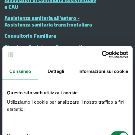
Ambulatori di Continuità Assistenziale
e CAU
Assistenza sanitaria all'estero -
Assistenza sanitaria transfrontaliera
Consultorio Familiare
Direzione Assistenza Farmaceutica
Finanziamenti
Lauree Professioni Sanitarie
Consenso
Dettagli
Informazioni sui cookie
Medici e Pediatri di Famiglia
Nucleo di Cure Primarie (NCP)
Questo sito web utilizza i cookie
Punto Unico di Accesso integrato
Utilizziamo i cookie per analizzare il nostro traffico a fini
sanitario e sociale (PUA)
statistici.
Ritiro Referti
Sanità Pubblica
Selezione