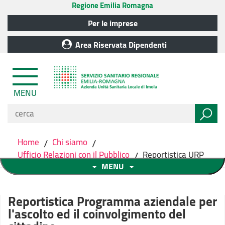
Regione Emilia Romagna
Per le imprese
Area Riservata Dipendenti
MENU
Home
/
Chi siamo
/
Ufficio Relazioni con il Pubblico
/
Reportistica URP
MENU
Reportistica Programma aziendale per
l'ascolto ed il coinvolgimento del