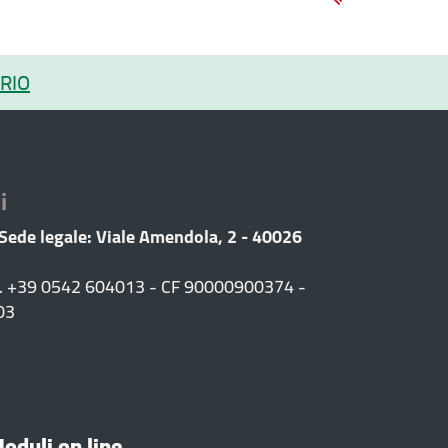
RIO
i
 Sede legale: Viale Amendola, 2 - 40026
F. +39 0542 604013 - CF 90000900374 -
03
oduli on line