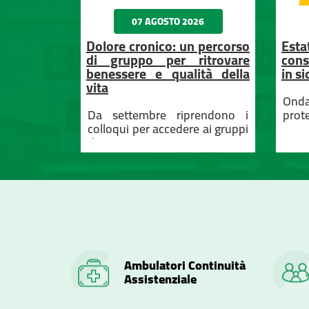
26
07 AGOSTO 2026
nterventi
Dolore cronico: un percorso
Esta
a della
di gruppo per ritrovare
cons
stel San
benessere e qualità della
in s
e: più
vita
più posti
Ondat
ntermedie
Da settembre riprendono i
prote
colloqui per accedere ai gruppi
di psicoterapia
Ambulatori Continuità
Assistenziale