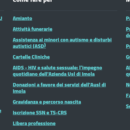
U
Amianto
P
Attività funerarie
P
d
Assistenza ai minori con autismo e disturbi
autistici (ASD)
P
Cartelle Cliniche
G
AIDS - HIV e salute sessuale: l’impegno
A
quotidiano dell'Azienda Usl di Imola
q
Donazioni a favore dei servizi dell'Ausl di
N
Imola
F
Gravidanza e percorso nascita
S
e
Iscrizione SSN e TS-CRS
Libera professione