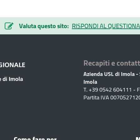
Valuta questo sito:
RISPONDI AL QUESTIONA
Recapiti e contatt
Azienda USL di Imola -
Imola
T. +39 0542 604111 - 
Partita IVA 007052712
Come fare per
M