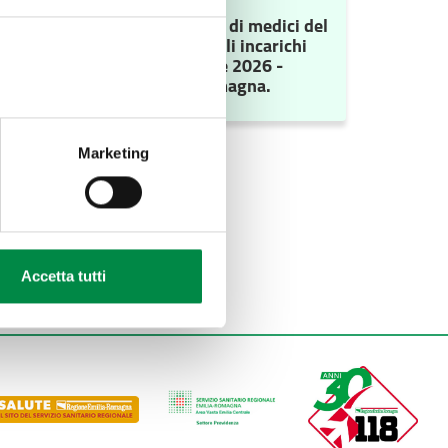
zione degli incarichi vacanti di medici del
a Primaria - anno 2026 e degli incarichi
itaria Territoriale I semestre 2026 -
.LL. della Regione Emilia Romagna.
Marketing
Eventi
Accetta tutti