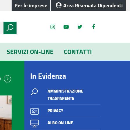
Per le imprese
Area Riservata Dipendenti
SERVIZI ON-LINE
CONTATTI
In Evidenza
ous
Next
AMMINISTRAZIONE
TRASPARENTE
PRIVACY
ALBO ON LINE