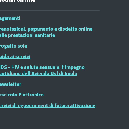
agamenti
renotazioni, pagamento e disdetta online
elle prestazioni sanitarie
rogetto sole
uida ai servizi
IDS - HIV e salute sessuale: l’impegno
uotidiano dell'Azienda Usl di Imola
ewsletter
ascicolo Elettronico
ervizi di egovernment di futura attivazione