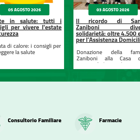
05 AGOSTO 2026
03 AGOSTO 2026
te in salute: tutti i
Il ricordo di San
igli per vivere l'estate
Zaniboni dive
icurezza
solidarietà: oltre 4.500 
per l’Assistenza Domicil
a di calore: i consigli per
ggere la salute
Donazione della fami
Zaniboni alla Casa d
Comunità di Castel San Pi
Terme: un grazie ai citta
che hanno sostenuto
catalogo “Colore e Argil
rendendo possibile qu
raccolta fondi.
Consultorio Familiare
Farmacie