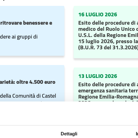
16 LUGLIO 2026
 ritrovare benessere e
Esito delle procedure di 
medico del Ruolo Unico d
U.S.L. della Regione Emil
dere ai gruppi di
15 luglio 2026, presso l
(B.U.R. 73 del 31.3.2026
13 LUGLIO 2026
arietà: oltre 4.500 euro
Esito delle procedure di 
emergenza sanitaria terri
 della Comunità di Castel
Regione Emilia-Romagna -
2026 , presso la sede de
 hanno sostenuto il
31.3.2026)
ile questa raccolta fondi.
Dettagli
22 GIUGNO 2026