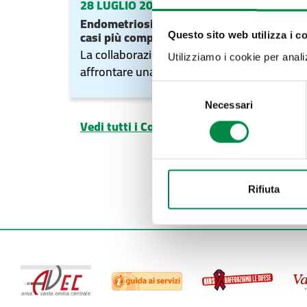
28 LUGLIO 2026
Endometriosi profonda: il lavoro di squadra
casi più complessi
Questo sito web utilizza i c
La collaborazione tra Ginecologia e Chirurg
Utilizziamo i cookie per analizz
affrontare una forma avanzata della malatt
Selezione
Necessari
del
Vedi tutti i Comunicati stampa
consenso
Rifiuta