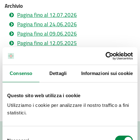
Archivio
Pagina fino al 12.07.2026
Pagina fino al 24.06.2026
Pagina fino al 09.06.2026
Pagina fino al 12.05.2025
Pagina fino al 02.02.2023
Pagina fino al 13.10.2021
Pagina fino al 07.10.2021
Consenso
Dettagli
Informazioni sui cookie
Pagina fino al 23.03.2019
Pagina fino al 24.01.2019
Questo sito web utilizza i cookie
Pagina fino al 24.05.2018
Utilizziamo i cookie per analizzare il nostro traffico a fini
Pagina fino al 04.07.2018
statistici.
Valuta questo sito:
Selezione
RISPONDI AL QUESTIONARIO