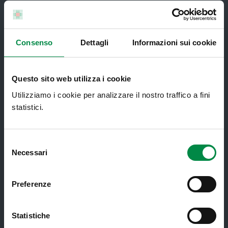
Servizi al cittadino
Consenso
Dettagli
Informazioni sui cookie
Ambulatori di Continuità Assistenziale
Questo sito web utilizza i cookie
e CAU
Utilizziamo i cookie per analizzare il nostro traffico a fini
Assistenza sanitaria all'estero -
statistici.
Assistenza sanitaria transfrontaliera
Consultorio Familiare
Selezione
Direzione Assistenza Farmaceutica
Necessari
del
consenso
Finanziamenti
Preferenze
Lauree Professioni Sanitarie
Medici e Pediatri di Famiglia
Statistiche
Nucleo di Cure Primarie (NCP)