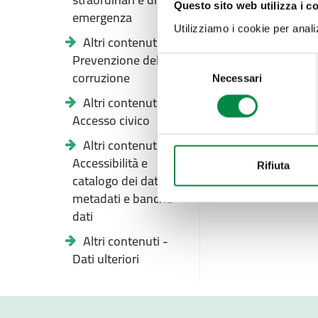
Questo sito web utilizza i c
emergenza
Utilizziamo i cookie per analizz
Altri contenuti -
Prevenzione della
Selezione
corruzione
Necessari
del
consenso
Altri contenuti -
Accesso civico
Altri contenuti -
Accessibilità e
Rifiuta
catalogo dei dati,
metadati e banche
dati
Altri contenuti -
Dati ulteriori