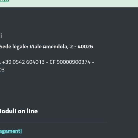
i
 Sede legale: Viale Amendola, 2 - 40026
F. +39 0542 604013 - CF 90000900374 -
03
oduli on line
agamenti