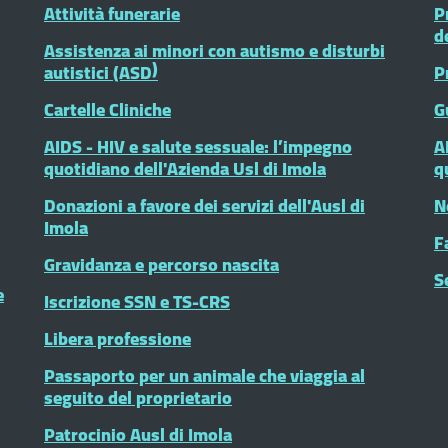
Attività funerarie
P
d
Assistenza ai minori con autismo e disturbi
autistici (ASD)
P
Cartelle Cliniche
G
AIDS - HIV e salute sessuale: l’impegno
A
quotidiano dell'Azienda Usl di Imola
q
Donazioni a favore dei servizi dell'Ausl di
N
Imola
F
Gravidanza e percorso nascita
S
e
Iscrizione SSN e TS-CRS
Libera professione
Passaporto per un animale che viaggia al
seguito del proprietario
Patrocinio Ausl di Imola