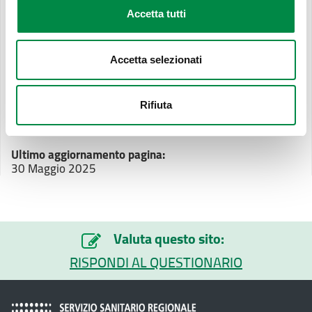
Accetta tutti
Affidamenti in house
Elenchi ufficiali di operatori economici riconosciuti e
Accetta selezionati
certificazioni
Progetti d'investimento pubblico
Rifiuta
Ultimo aggiornamento pagina:
30 Maggio 2025
Valuta questo sito:
RISPONDI AL QUESTIONARIO