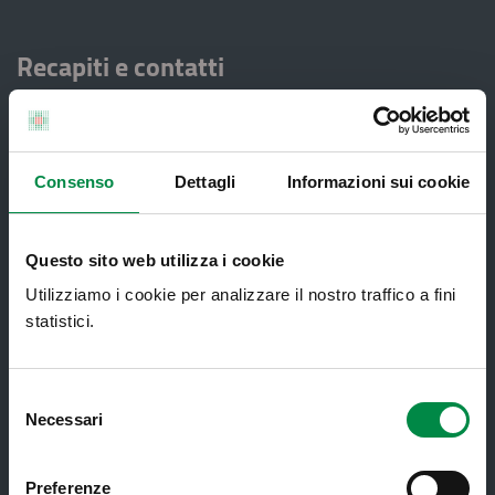
Recapiti e contatti
Azienda USL di Imola - Sede legale: Viale Amendola, 2
- 40026 Imola
T. +39 0542 604111 - F. +39 0542 604013 - CF
90000900374 - Partita IVA 00705271203
Consenso
Dettagli
Informazioni sui cookie
Servizi al cittadino
Questo sito web utilizza i cookie
Utilizziamo i cookie per analizzare il nostro traffico a fini
statistici.
Ambulatori di Continuità Assistenziale
e CAU
Assistenza sanitaria all'estero -
Selezione
Assistenza sanitaria transfrontaliera
Necessari
del
consenso
Consultorio Familiare
Preferenze