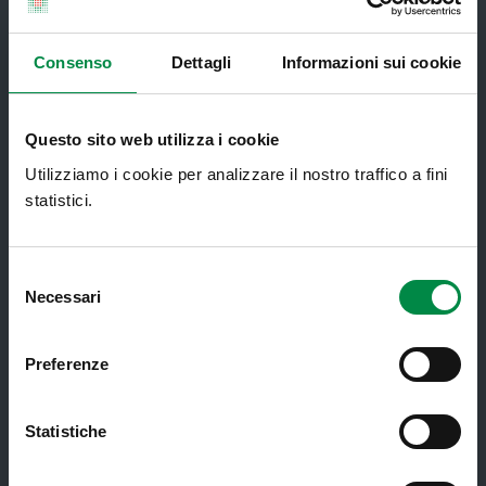
Servizi al cittadino
Consenso
Dettagli
Informazioni sui cookie
Ambulatori di Continuità Assistenziale
e CAU
Questo sito web utilizza i cookie
Assistenza sanitaria all'estero -
Utilizziamo i cookie per analizzare il nostro traffico a fini
Assistenza sanitaria transfrontaliera
statistici.
Consultorio Familiare
Direzione Assistenza Farmaceutica
Selezione
Necessari
Finanziamenti
del
consenso
Lauree Professioni Sanitarie
Preferenze
Medici e Pediatri di Famiglia
Nucleo di Cure Primarie (NCP)
Statistiche
Punto Unico di Accesso integrato