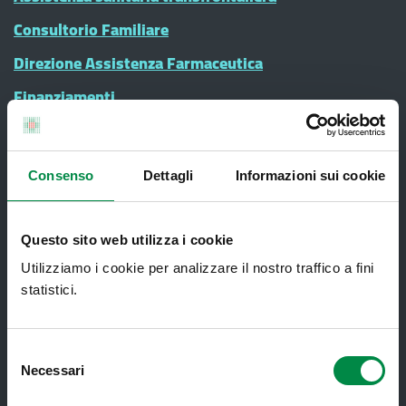
Consultorio Familiare
Direzione Assistenza Farmaceutica
Finanziamenti
Lauree Professioni Sanitarie
Medici e Pediatri di Famiglia
Consenso
Dettagli
Informazioni sui cookie
Nucleo di Cure Primarie (NCP)
Punto Unico di Accesso integrato
Questo sito web utilizza i cookie
sanitario e sociale (PUA)
Utilizziamo i cookie per analizzare il nostro traffico a fini
Ritiro Referti
statistici.
Sanità Pubblica
Screening oncologici
Selezione
Necessari
del
SPID - Sistema Pubblico di Identità
consenso
Digitale