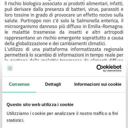
Il rischio biologico associato ai prodotti alimentari, infatti,
può derivare dalla presenza di batteri, virus, parassiti e
loro tossine in grado di provocare un effetto nocivo sulla
salute. Purtroppo non c’è solo la Salmonella enterica, il
microorganismo dannoso più diffuso in Emilia-Romagna:
le malattie trasmesse da insetti e altri artropodi
rappresentano un rischio emergente soprattutto a causa
della globalizzazione e dei cambiamenti climatici.
L’utilizzo di una piattaforma informatizzata regionale
permetterà lo scambio di informazioni in tempo reale per
la gestione delle malattie trasmesse da alimenti diffuse
e dei focolai, mentre un piano regionale sarà dedicato
alle malattie trasmesse da zanzara tigre (Chikungunya e
Dengue) e da zanzara comune (West Nile).
Consenso
Dettagli
Informazioni sui cookie
Scarica la scheda di sintesi PL19
(292.9 KB)
Scarica il programma PL19
(647.97 KB)
Scarica governance ed indicatori PL19
(491.11 KB)
Questo sito web utilizza i cookie
Utilizziamo i cookie per analizzare il nostro traffico a fini
statistici.