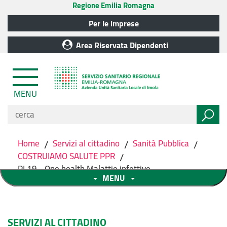
Regione Emilia Romagna
Per le imprese
Area Riservata Dipendenti
MENU
Home
/
Servizi al cittadino
/
Sanità Pubblica
/
COSTRUIAMO SALUTE PPR
/
PL19 - One health Malattie infettive
MENU
SERVIZI AL CITTADINO