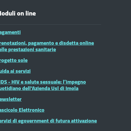
oduli on line
agamenti
renotazioni, pagamento e disdetta online
elle prestazioni sanitarie
rogetto sole
uida ai servizi
IDS - HIV e salute sessuale: l’impegno
uotidiano dell'Azienda Usl di Imola
ewsletter
ascicolo Elettronico
ervizi di egovernment di futura attivazione