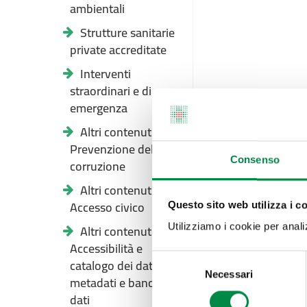
ambientali
Strutture sanitarie
private accreditate
Interventi
straordinari e di
emergenza
Altri contenuti -
Prevenzione della
Consenso
corruzione
Altri contenuti -
Accesso civico
Questo sito web utilizza i c
Altri contenuti -
Utilizziamo i cookie per analizz
Accessibilità e
Selezione
catalogo dei dati,
Necessari
del
metadati e banche
consenso
dati