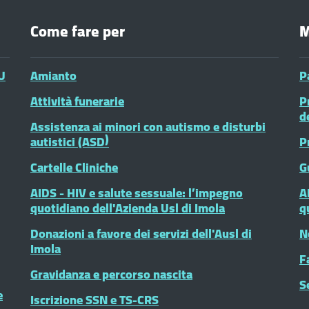
Come fare per
M
U
Amianto
P
Attività funerarie
P
d
Assistenza ai minori con autismo e disturbi
autistici (ASD)
P
Cartelle Cliniche
G
AIDS - HIV e salute sessuale: l’impegno
A
quotidiano dell'Azienda Usl di Imola
q
Donazioni a favore dei servizi dell'Ausl di
N
Imola
F
Gravidanza e percorso nascita
S
e
Iscrizione SSN e TS-CRS