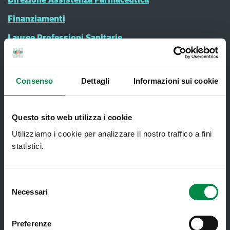
Finanziamenti
Lauree Professioni Sanitarie
Medici e Pediatri di Famiglia
Nucleo di Cure Primarie (NCP)
Consenso
Dettagli
Informazioni sui cookie
Punto Unico di Accesso integrato
sanitario e sociale (PUA)
Questo sito web utilizza i cookie
Ritiro Referti
Utilizziamo i cookie per analizzare il nostro traffico a fini
Sanità Pubblica
statistici.
Screening oncologici
SPID - Sistema Pubblico di Identità
Selezione
Digitale
Necessari
del
consenso
Sportello Unico Distrettuale
Preferenze