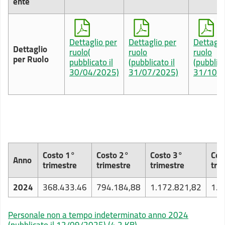
ente
Dettaglio per
Dettaglio per
Dettagli
Dettaglio
ruolo(
ruolo
ruolo
per Ruolo
pubblicato il
(pubblicato il
(pubblica
30/04/2025)
31/07/2025)
31/10/2
Costo 1°
Costo 2°
Costo 3°
Cos
Anno
trimestre
trimestre
trimestre
tri
2024
368.433.46
794.184,88
1.172.821,82
1.6
Personale non a tempo indeterminato anno 2024