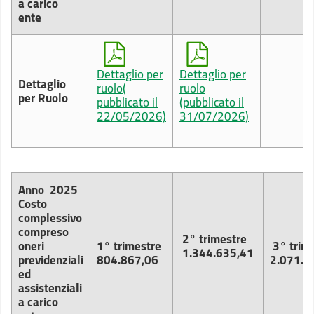
a carico
ente
Dettaglio per
Dettaglio per
Dettaglio
ruolo(
ruolo
per Ruolo
pubblicato il
(pubblicato il
22/05/2026)
31/07/2026)
Anno
2025
Costo
complessivo
compreso
2° trimestre
oneri
1° trimestre
3° trim
1.344.635,41
previdenziali
804.867,06
2.071.4
ed
assistenziali
a carico