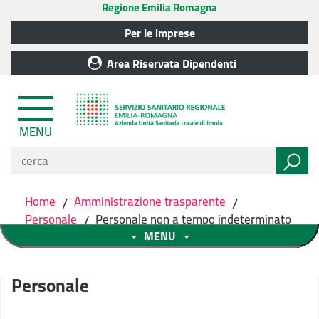
Regione Emilia Romagna
Per le imprese
Area Riservata Dipendenti
MENU
Home
/
Amministrazione trasparente
/
Personale
/
Personale non a tempo indeterminato
MENU
Personale