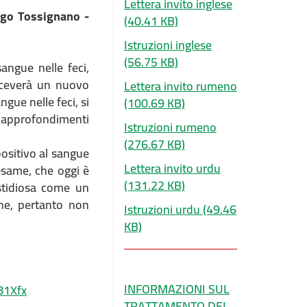
Lettera invito inglese
rgo Tossignano -
(40.41 KB)
Istruzioni inglese
(56.75 KB)
angue nelle feci,
riceverà un nuovo
Lettera invito rumeno
gue nelle feci, si
(100.69 KB)
i approfondimenti
Istruzioni rumeno
(276.67 KB)
positivo al sangue
Lettera invito urdu
esame, che oggi è
(131.22 KB)
stidiosa come un
ne, pertanto non
Istruzioni urdu
(49.46
KB)
INFORMAZIONI SUL
81Xfx
TRATTAMENTO DEI