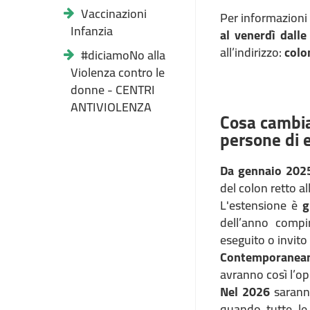
Vaccinazioni
Per informazioni 
Infanzia
al venerdì dall
all’indirizzo:
colo
#diciamoNo alla
Violenza contro le
donne - CENTRI
ANTIVIOLENZA
Cosa cambia
persone di e
Da gennaio 2025
del colon retto al
L'estensione è
g
dell’anno compi
eseguito o invito
Contemporaneamen
avranno così l’op
Nel 2026
saranno
quando tutte le