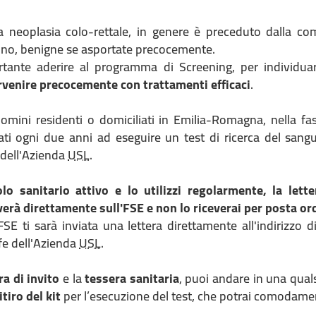
a neoplasia colo-rettale, in genere è preceduto dalla co
stino, benigne se asportate precocemente.
tante aderire al programma di Screening, per individuare
rvenire precocemente con trattamenti efficaci
.
omini residenti o domiciliati in Emilia-Romagna, nella fa
ti ogni due anni ad eseguire un test di ricerca del sangu
 dell'Azienda
USL
.
olo sanitario attivo e lo utilizzi regolarmente, la lette
verà direttamente sull'FSE e non lo riceverai per posta or
'FSE ti sarà inviata una lettera direttamente all'indirizzo d
fe dell'Azienda
USL
.
ra di invito
e la
tessera sanitaria
, puoi andare in una qual
itiro del kit
per l’esecuzione del test, che potrai comodamen