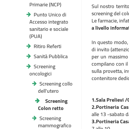
Primarie (NCP)
Sul nostro territ
screening del col
Punto Unico di
Le farmacie, infat
Accesso integrato
a livello informa
sanitario e sociale
(PUA)
In questo modo, 
Ritiro Referti
di invito (attenz
Sanità Pubblica
per un massimo d
compilano con il 
Screening
sulla provetta, i
oncologici
contenitore dedic
Screening collo
dell'utero
1.Sala Prelievi 
Screening
2.Portineria C
Colon retto
alle 13 -sabato da
Screening
3.Portineria Cas
mammografico
7 alle 10