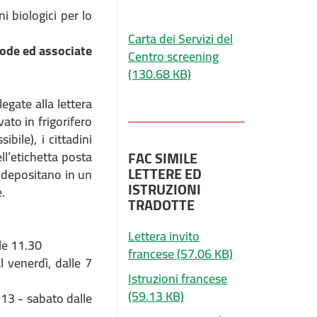
i biologici per lo
Carta dei Servizi del
code ed associate
Centro screening
(130.68 KB)
gate alla lettera
ato in frigorifero
ile), i cittadini
ll’etichetta posta
FAC SIMILE
LETTERE ED
a depositano in un
ISTRUZIONI
.
TRADOTTE
Lettera invito
lle 11.30
francese
(57.06 KB)
l venerdì, dalle 7
Istruzioni francese
(59.13 KB)
e 13 - sabato dalle