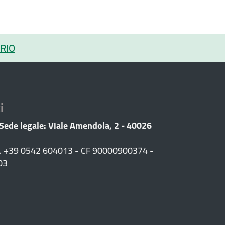
RIO
i
 Sede legale: Viale Amendola, 2 - 40026
F. +39 0542 604013 - CF 90000900374 -
03