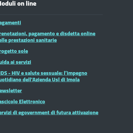
oduli on line
agamenti
renotazioni, pagamento e disdetta online
elle prestazioni sanitarie
rogetto sole
uida ai servizi
IDS - HIV e salute sessuale: l’impegno
uotidiano dell'Azienda Usl di Imola
ewsletter
ascicolo Elettronico
ervizi di egovernment di futura attivazione