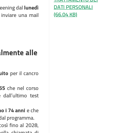
DATI PERSONALI
reening dal
lunedì
(66.04 KB)
 inviare una mail
almente alle
uito
per il cancro
55
che nel corso
dall’ultimo test
o i 74 anni
e che
e dal programma.
osì fino al 2028,
ella chiamata di