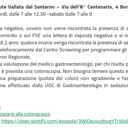
lute Vallata del Santerno – Via dell’8° Centenario, 4 Bo
rdì, dalle 7 alle 12.30 -sabato dalle 7 alle 9
ta negativo, ovvero non viene riscontrata la presenza di s
domicilio o sul FSE una lettera di risposta negativa e si 
 di 2 anni; qualora invece venga riscontrata la presenza di san
 telefonicamente dal Centro Screening per programmare gl
orso Regionale.
a valutazione del medico gastroenterologo, per chi risulta 
ci è prevista una colonscopia. Non bisogna temere questo 
una preparazione (pulizia del colon) non sgradevole e fa
ne effettuato dalla UOC di Gastroenterologia in sedazio
:
ararsi alla colonscopia
t
https://open.spotify.com/episode/3WjDpvuutbogYTcWo