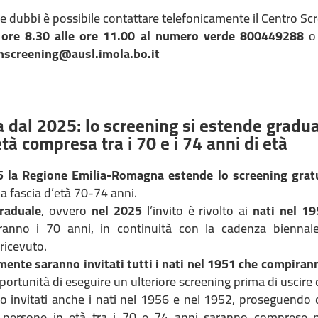
e dubbi è possibile contattare telefonicamente il Centro Sc
e ore 8.30 alle ore 11.00 al numero verde 800449288
o
nscreening@ausl.imola.bo.it
 dal 2025: lo screening si estende gradu
tà compresa tra i 70 e i 74 anni di età
 la Regione Emilia-Romagna estende lo screening grat
la fascia d’età 70-74 anni.
raduale
, ovvero
nel 2025
l’invito è rivolto ai
nati nel 19
ranno i 70 anni, in continuità con la cadenza biennale 
 ricevuto.
te saranno invitati tutti i nati nel 1951 che compirann
portunità di eseguire un ulteriore screening prima di uscir
 invitati anche i nati nel 1956 e nel 1952, proseguendo c
 persone in età tra i 70 e 74 anni saranno comprese n