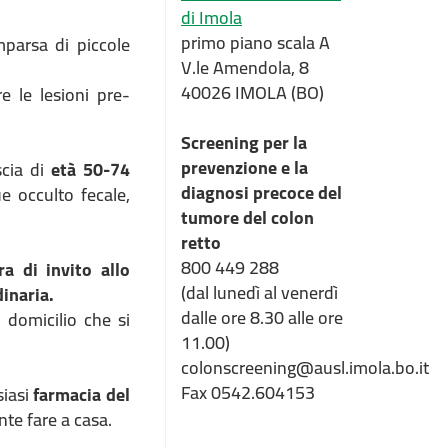
di Imola
primo piano scala A
mparsa di piccole
V.le Amendola, 8
40026 IMOLA (BO)
 le lesioni pre-
Screening per la
prevenzione e la
scia di
età 50-74
diagnosi precoce del
e occulto fecale,
tumore del colon
retto
800 449 288
ra di invito allo
(dal lunedì al venerdì
dinaria.
dalle ore 8.30 alle ore
i domicilio che si
11.00)
colonscreening@ausl.imola.bo.it
Fax 0542.604153
siasi
farmacia del
te fare a casa.