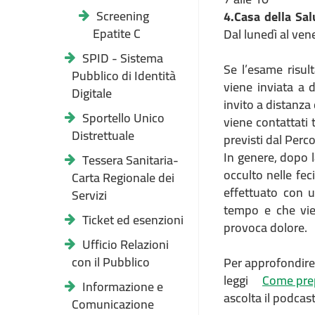
Screening
4.Casa della Sa
Epatite C
Dal lunedì al vene
SPID - Sistema
Se l’esame risul
Pubblico di Identità
viene inviata a 
Digitale
invito a distanza
Sportello Unico
viene contattati
Distrettuale
previsti dal Perc
In genere, dopo l
Tessera Sanitaria-
occulto nelle fe
Carta Regionale dei
effettuato con 
Servizi
tempo e che vie
Ticket ed esenzioni
provoca dolore.
Ufficio Relazioni
con il Pubblico
Per approfondire
leggi
Come prep
Informazione e
ascolta il podcas
Comunicazione