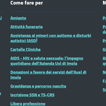
Come fare per
M
U
Amianto
P
Attività funerarie
P
d
Assistenza ai minori con autismo e disturbi
autistici (ASD)
P
Cartelle Cliniche
G
AIDS - HIV e salute sessuale: l’impegno
A
quotidiano dell'Azienda Usl di Imola
q
Donazioni a favore dei servizi dell'Ausl di
N
Imola
F
Gravidanza e percorso nascita
S
e
Iscrizione SSN e TS-CRS
Libera professione