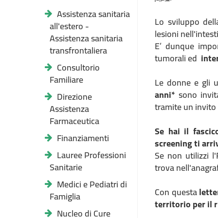
Assistenza sanitaria
Lo sviluppo dell
all'estero -
lesioni nell'inte
Assistenza sanitaria
E’ dunque impor
transfrontaliera
tumorali ed
inte
Consultorio
Familiare
Le donne e gli u
anni*
sono invita
Direzione
tramite un invito
Assistenza
Farmaceutica
Se hai il fascic
Finanziamenti
screening ti arri
Lauree Professioni
Se non utilizzi l
Sanitarie
trova nell'anagra
Medici e Pediatri di
Con questa
lette
Famiglia
territorio per il r
Nucleo di Cure