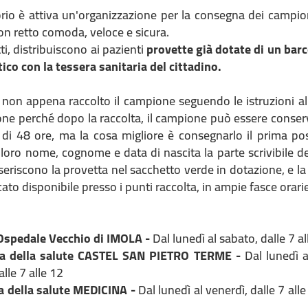
orio è attiva un'organizzazione per la consegna dei campion
on retto comoda, veloce e sicura.
ti, distribuiscono ai pazienti
provette già dotate di un bar
tico con la tessera sanitaria del cittadino.
non appena raccolto il campione seguendo le istruzioni alle
ione perché dopo la raccolta, il campione può essere conserv
i 48 ore, ma la cosa migliore è consegnarlo il prima possib
loro nome, cognome e data di nascita la parte scrivibile de
nseriscono la provetta nel sacchetto verde in dotazione, e l
ato disponibile presso i punti raccolta, in ampie fasce orarie
/Ospedale Vecchio di IMOLA -
Dal lunedì al sabato, dalle 7 a
asa della salute CASTEL SAN PIETRO TERME -
Dal lunedì a
lle 7 alle 12
a della salute MEDICINA -
Dal lunedì al venerdì, dalle 7 all