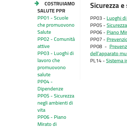
Sicurezza e 
COSTRUIAMO
SALUTE PPR
PP01 - Scuole
PP03 -
Luoghi d
che promuovono
PP05 -
Sicurezza
Salute
PP06 -
Piano Mir
PP02 - Comunità
PP07 -
Prevenzio
attive
PP08 -
Prevenz
PP03 - Luoghi di
dell’apparato mus
lavoro che
PL14 -
Sistema i
promuovono
salute
PP04 -
Dipendenze
PP05 - Sicurezza
negli ambienti di
vita
PP06 - Piano
Mirato di