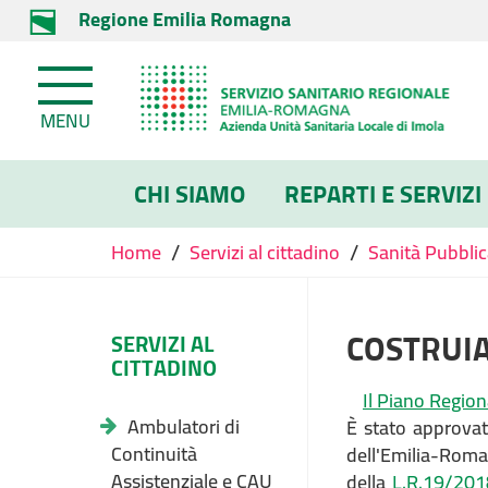
Regione Emilia Romagna
MENU
CHI SIAMO
REPARTI E SERVIZI
/
/
Home
Servizi al cittadino
Sanità Pubbli
COSTRUI
SERVIZI AL
CITTADINO
Il Piano Regio
Ambulatori di
È stato approva
Continuità
dell'Emilia-Ro
Assistenziale e CAU
della
L.R.19/201