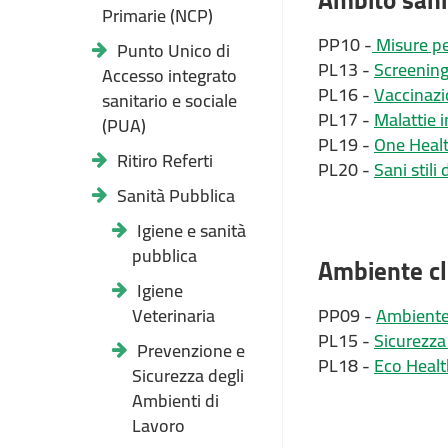
Primarie (NCP)
PP10 -
Misure pe
Punto Unico di
PL13 -
Screening
Accesso integrato
PL16 -
Vaccinazi
sanitario e sociale
PL17 -
Malattie i
(PUA)
PL19 -
One Health
Ritiro Referti
PL20 -
Sani stili
Sanità Pubblica
Igiene e sanità
pubblica
Ambiente cl
Igiene
Veterinaria
PP09 -
Ambiente,
PL15 -
Sicurezza
Prevenzione e
PL18 -
Eco Healt
Sicurezza degli
Ambienti di
Lavoro