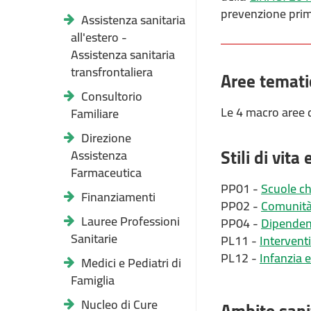
prevenzione prim
Assistenza sanitaria
all'estero -
Assistenza sanitaria
transfrontaliera
Aree temati
Consultorio
Le 4 macro aree 
Familiare
Direzione
Stili di vit
Assistenza
Farmaceutica
PP01 -
Scuole c
Finanziamenti
PP02 -
Comunità
Lauree Professioni
PP04 -
Dipende
Sanitarie
PL11 -
Interventi
PL12 -
Infanzia e
Medici e Pediatri di
Famiglia
Nucleo di Cure
Ambito sanit