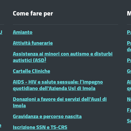
Come fare per
M
U
Amianto
P
Attività funerarie
P
d
Assistenza ai minori con autismo e disturbi
autistici (ASD)
P
Cartelle Cliniche
G
AIDS - HIV e salute sessuale: l’impegno
A
quotidiano dell'Azienda Usl di Imola
q
Donazioni a favore dei servizi dell'Ausl di
N
Imola
F
Gravidanza e percorso nascita
S
e
Iscrizione SSN e TS-CRS