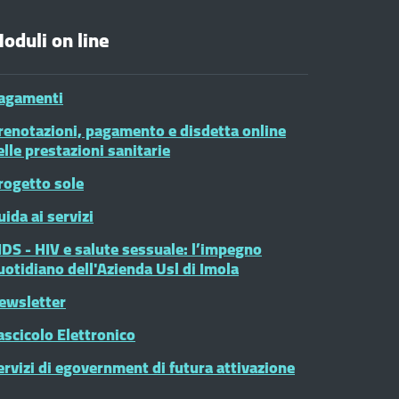
oduli on line
agamenti
renotazioni, pagamento e disdetta online
elle prestazioni sanitarie
rogetto sole
uida ai servizi
IDS - HIV e salute sessuale: l’impegno
uotidiano dell'Azienda Usl di Imola
ewsletter
ascicolo Elettronico
ervizi di egovernment di futura attivazione