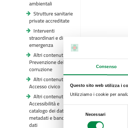
ambientali
Strutture sanitarie
private accreditate
Interventi
straordinari e di
emergenza
Altri contenuti -
Prevenzione della
Consenso
corruzione
Altri contenuti -
Accesso civico
Questo sito web utilizza i c
Altri contenuti -
Utilizziamo i cookie per analizz
Accessibilità e
Selezione
catalogo dei dati,
Necessari
del
metadati e banche
consenso
dati