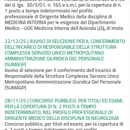
del d. lgs. 30/3/01, n. 165 e s.m.i. per la copertura di n.
1 posto a tempo indeterminato nel profilo
professionale di Dirigente Medico della disciplina di
MEDICINA INTERNA per le esigenze del Dipartimento
Medico - UOC Medicina Interna dell’Azienda
USL
di Imola
22/12/25 | AVVISO DI SELEZIONE PER IL CONFERIMENTO
DELL’INCARICO DI RESPONSABILE DELLA STRUTTURA
COMPLESSA SERVIZIO UNICO METROPOLITANO
AMMINISTRAZIONE GIURIDICA DEL PERSONALE
(SUMAGP)
Avviso
di selezione per il conferimento dell’incarico di
Responsabile della Struttura
Complessa Servizio Unico
Metropolitano Amministrazione Giuridica Del Personale
(SUMAGP)
28/11/25 | CONCORSO PUBBLICO, PER TITOLI ED ESAMI,
PER LA COPERTURA DI N. 2 POSTI A TEMPO
INDETERMINATO, NEL PROFILO PROFESSIONALE DI
DIRIGENTE MEDICO DELLA DISCIPLINA DI NEUROLOGIA
Concorso
pubblico, per titoli ed esami, per la copertura di
n. 2 posti a tempo
indeterminato, nel profilo