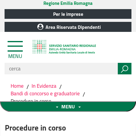
Regione Emilia Romagna
Per le imprese
Area Riservata Dipendenti
MENU
Home
/
In Evidenza
/
Bandi di concorso e graduatorie
/
Procedure in corso
MENU
Procedure in corso