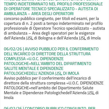
TEMPO INDETERMINATO NEL PROFILO PROFESSIONALE
DI OPERATORE TECNICO SPECIALIZZATO - AUTISTA DI
AMBULANZA – AREA DEGLI OPERATORI
concorso pubblico congiunto, per titoli ed esami, per la
copertura di n. 2 posti a tempo indeterminato nel profilo
professionale di Operatore Tecnico specializzato - autista
di ambulanza – Area degli operatori per le esigenze
dell’Azienda
USL
di Bologna e dell’Azienda
USL
di Imola
06/02/26 | AVVISO PUBBLICO PER IL CONFERIMENTO
DELL’INCARICO DI DIRETTORE DELLA STRUTTURA
COMPLESSA «
U.O.C. DIPENDENZE
PATOLOGICHE
»NELL’AMBITO DEL DIPARTIMENTO
SALUTE MENTALE E DIPENDENZE
PATOLOGICHEDELL’AZIENDA
USL
DI IMOLA
Avviso pubblico per il conferimento dell’incarico di
direttore della struttura complessa «
U.O.C. DIPENDENZE
PATOLOGICHE
»nell’ambito del Dipartimento Salute
Mentale e Dipendenze Patologichedell’Azienda
USL
di
Imola
06/02/26 | CONCORSO PUBBLICO CONGIUNTO, PER