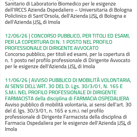
Sanitario di Laboratorio
Biomedico per le esigenze
dell’IRCCS Azienda Ospedaliero – Universitaria di Bologna
Policlinico di Sant’Orsola, dell’Azienda
USL
di Bologna e
dell’Azienda
USL
di Imola
12/06/26 | CONCORSO PUBBLICO, PER TITOLI ED ESAMI,
PER LA COPERTURA DI N. 1 POSTO NEL PROFILO
PROFESSIONALE DI DIRIGENTE AVVOCATO
Concorso
pubblico, per titoli ed esami, per la copertura di
n. 1 posto nel profilo professionale
di Dirigente Avvocato
per le esigenze dell’Azienda
USL
di Imola
11/06/26 | AVVISO PUBBLICO DI MOBILITÀ VOLONTARIA,
AI SENSI DELL’ART. 30 DEL D. Lgs. 30/3/01, N. 165 E
S.M.I. NEL PROFILO PROFESSIONALE DI DIRIGENTE
FARMACISTA della disciplina di FARMACIA OSPEDALIERA
Avviso pubblico di mobilità
volontaria, ai sensi dell’art. 30
del d. lgs. 30/3/01, n. 165 e s.m.i. nel
profilo
professionale di Dirigente Farmacista della disciplina di
Farmacia Ospedaliera
per le esigenze dell’Azienda
USL
di
Imola