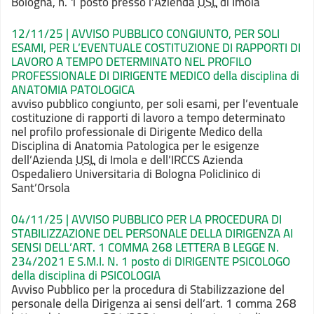
Bologna, n. 1 posto
presso l’Azienda
USL
di Imola
12/11/25 | AVVISO PUBBLICO CONGIUNTO, PER SOLI
ESAMI, PER L’EVENTUALE COSTITUZIONE DI RAPPORTI DI
LAVORO A TEMPO DETERMINATO NEL PROFILO
PROFESSIONALE DI DIRIGENTE MEDICO della disciplina di
ANATOMIA PATOLOGICA
avviso pubblico congiunto, per soli esami, per l’eventuale
costituzione di rapporti di lavoro a tempo determinato
nel profilo professionale di Dirigente Medico della
Disciplina di Anatomia Patologica
per le esigenze
dell’Azienda
USL
di Imola e dell’IRCCS Azienda
Ospedaliero Universitaria di Bologna Policlinico di
Sant’Orsola
04/11/25 | AVVISO PUBBLICO PER LA PROCEDURA DI
STABILIZZAZIONE DEL PERSONALE DELLA DIRIGENZA AI
SENSI DELL’ART. 1 COMMA 268 LETTERA B LEGGE N.
234/2021 E S.M.I. N. 1 posto di DIRIGENTE PSICOLOGO
della disciplina di PSICOLOGIA
Avviso Pubblico per la procedura di Stabilizzazione del
personale della Dirigenza
ai sensi dell’art. 1 comma 268