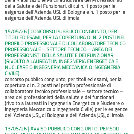
della Riabilitazione Psichiatrica Area
dei Professionisti
della Salute e dei Funzionari, di cui n. 1 posto per le
esigenze dell’Azienda
USL
di Bologna e n. 1 posto per le
esigenze dell’Azienda
USL
di Imola
15/05/26 | CONCORSO PUBBLICO CONGIUNTO, PER
TITOLI ED ESAMI, PER LA COPERTURA DI N. 2 POSTI NEL
PROFILO PROFESSIONALE DI COLLABORATORE TECNICO
PROFESSIONALE – SETTORE TECNICO – AREA DEI
PROFESSIONISTI DELLA SALUTE E DEI FUNZIONARI
(RIVOLTO A LAUREATI IN INGEGNERIA ENERGETICA E
NUCLEARE O INGEGNERIA MECCANICA O INGEGNERIA
CIVILE)
concorso pubblico congiunto, per titoli ed esami, per la
copertura di n. 2 posti nel profilo professionale di
collaboratore tecnico
professionale – settore tecnico –
area dei professionisti della salute e dei
funzionari
(rivolto a laureati in Ingegneria Energetica e Nucleare o
Ingegneria
Meccanica o Ingegneria Civile) per le esigenze
dell’Azienda
USL
di Bologna e
dell’Azienda
USL
di Imola
13/05/26 | AVVISO PUBBLICO CONGIUNTO, PER SOLI