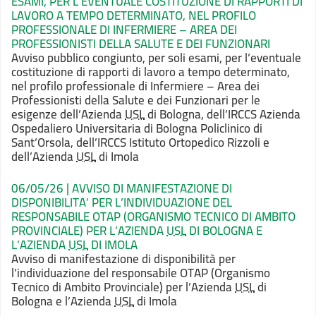
ESAMI, PER L’EVENTUALE COSTITUZIONE DI RAPPORTI DI
LAVORO A TEMPO DETERMINATO, NEL PROFILO
PROFESSIONALE DI INFERMIERE – AREA DEI
PROFESSIONISTI DELLA SALUTE E DEI FUNZIONARI
Avviso pubblico congiunto, per
soli esami, per l’eventuale
costituzione di rapporti di lavoro a tempo
determinato,
nel profilo professionale di Infermiere – Area dei
Professionisti
della Salute e dei Funzionari per le
esigenze dell’Azienda
USL
di Bologna,
dell’IRCCS Azienda
Ospedaliero Universitaria di Bologna Policlinico di
Sant’Orsola,
dell’IRCCS Istituto Ortopedico Rizzoli e
dell’Azienda
USL
di Imola
06/05/26 | AVVISO DI MANIFESTAZIONE DI
DISPONIBILITA’ PER L’INDIVIDUAZIONE DEL
RESPONSABILE OTAP (ORGANISMO TECNICO DI AMBITO
PROVINCIALE) PER L’AZIENDA
USL
DI BOLOGNA E
L’AZIENDA
USL
DI IMOLA
Avviso di manifestazione di disponibilità per
l’individuazione del
responsabile OTAP (Organismo
Tecnico di Ambito Provinciale) per l’Azienda
USL
di
Bologna e l’Azienda
USL
di Imola