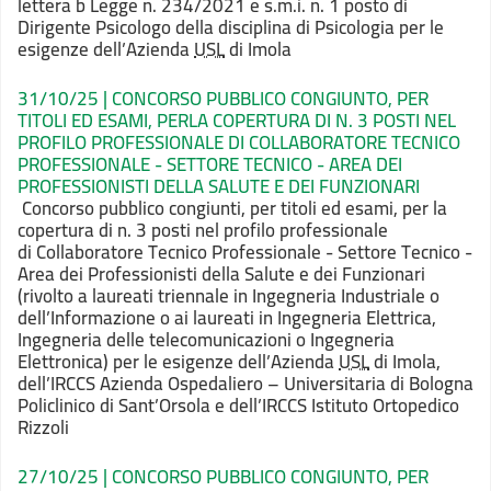
lettera b Legge n. 234/2021 e
s.m.i. n. 1 posto di
Dirigente Psicologo della disciplina di Psicologia per
le
esigenze dell’Azienda
USL
di Imola
31/10/25 | CONCORSO PUBBLICO CONGIUNTO, PER
TITOLI ED ESAMI, PERLA COPERTURA DI N. 3 POSTI NEL
PROFILO PROFESSIONALE DI COLLABORATORE TECNICO
PROFESSIONALE - SETTORE TECNICO - AREA DEI
PROFESSIONISTI DELLA SALUTE E DEI FUNZIONARI
Concorso pubblico congiunti, per titoli ed esami, per la
copertura di n. 3 posti nel profilo professionale
di Collaboratore Tecnico Professionale - Settore Tecnico -
Area dei Professionisti della Salute e dei Funzionari
(rivolto a laureati triennale in Ingegneria Industriale o
dell’Informazione o ai laureati in Ingegneria Elettrica,
Ingegneria delle telecomunicazioni o Ingegneria
Elettronica) per le esigenze dell’Azienda
USL
di Imola,
dell’IRCCS Azienda Ospedaliero – Universitaria di Bologna
Policlinico di Sant’Orsola e dell’IRCCS Istituto Ortopedico
Rizzoli
27/10/25 | CONCORSO PUBBLICO CONGIUNTO, PER