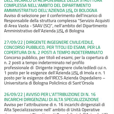
DELL’INCARICO DI RESPONSABILE DELLA STRUTTURA
COMPLESSA NELL’AMBITO DEL DIPARTIMENTO
AMMINISTRATIVO DELL’AZIENDA
USL
DI BOLOGNA
Avviso di selezione per il conferimento dell’incarico di
Responsabile della struttura complessa “Servizio Acquisti
di Area Vasta - SAAV (SC)”, nell’ambito del Dipartimento
Amministrativo dell’Azienda
USL
di Bologna
27/09/22 | DIRIGENTE INGEGNERE CIVILE/EDILE,
CONCORSO PUBBLICO, PER TITOLI ED ESAMI, PER LA
COPERTURA DI N. 2 POSTI A TEMPO INDETERMINATO
Concorso pubblico, per titoli ed esami, per la copertura di
n. 2 posti a tempo indeterminato nel profilo
professionale di Dirigente ingegnere civile/ediledi cui n.
1 posto per le esigenze dell’Azienda
USL
di Imola e n. 1
posto per le esigenze dell’IRCCS Azienda Ospedaliero –
Universitaria di Bologna Policlinico di Sant’Orsola
26/09/22 | AVVISO PER L’ATTRIBUZIONE DI N. 16
INCARICHI DIRIGENZIALI DI ALTA SPECIALIZZAZIONE
Avviso per l’attribuzione di n. 16 incarichi dirigenziali di
Alta Specializzazione nell’ ambito di Unità Operative