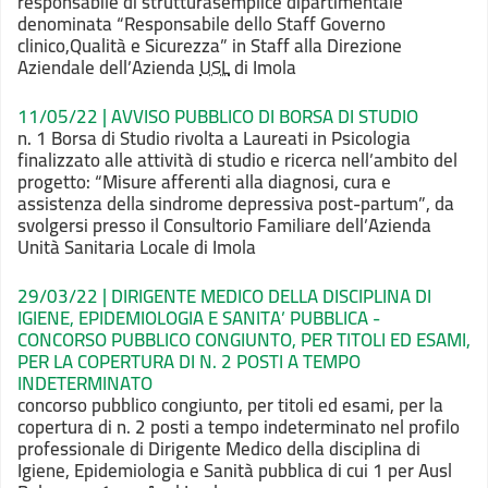
responsabile di struttura
semplice dipartimentale
denominata “Responsabile dello Staff Governo
clinico,
Qualità e Sicurezza” in Staff alla Direzione
Aziendale dell’Azienda
USL
di Imola
11/05/22 | AVVISO PUBBLICO DI BORSA DI STUDIO
n. 1 Borsa di Studio rivolta a Laureati in Psicologia
finalizzato alle attività di studio e ricerca nell’ambito del
progetto
: “Misure afferenti alla diagnosi, cura e
assistenza della sindrome depressiva post-partum”
, da
svolgersi presso il Consultorio Familiare dell’Azienda
Unità Sanitaria Locale di Imola
29/03/22 | DIRIGENTE MEDICO DELLA DISCIPLINA DI
IGIENE, EPIDEMIOLOGIA E SANITA’ PUBBLICA -
CONCORSO PUBBLICO CONGIUNTO, PER TITOLI ED ESAMI,
PER LA COPERTURA DI N. 2 POSTI A TEMPO
INDETERMINATO
concorso pubblico congiunto, per titoli ed esami, per la
copertura di n. 2 posti a tempo indeterminato nel profilo
professionale di Dirigente Medico della disciplina di
Igiene, Epidemiologia e Sanità pubblica di cui 1 per Ausl