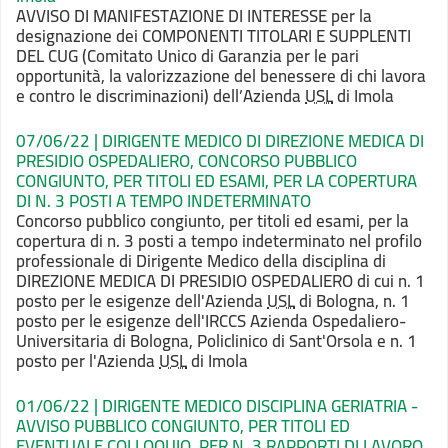
AVVISO DI MANIFESTAZIONE DI INTERESSE per la
designazione dei COMPONENTI TITOLARI E SUPPLENTI
DEL CUG (Comitato Unico di Garanzia per le pari
opportunità, la valorizzazione del benessere di chi lavora
e contro le discriminazioni) dell’Azienda
USL
di Imola
07/06/22 | DIRIGENTE MEDICO DI DIREZIONE MEDICA DI
PRESIDIO OSPEDALIERO, CONCORSO PUBBLICO
CONGIUNTO, PER TITOLI ED ESAMI, PER LA COPERTURA
DI N. 3 POSTI A TEMPO INDETERMINATO
Concorso pubblico congiunto, per titoli ed esami, per la
copertura di n. 3 posti a tempo indeterminato nel profilo
professionale di Dirigente Medico della disciplina di
DIREZIONE MEDICA DI PRESIDIO OSPEDALIERO di cui n. 1
posto per le esigenze dell'Azienda
USL
di Bologna, n. 1
posto per le esigenze dell'IRCCS Azienda Ospedaliero-
Universitaria di Bologna, Policlinico di Sant'Orsola e n. 1
posto per l'Azienda
USL
di Imola
01/06/22 | DIRIGENTE MEDICO DISCIPLINA GERIATRIA -
AVVISO PUBBLICO CONGIUNTO, PER TITOLI ED
EVENTUALE COLLOQUIO, PER N. 3 RAPPORTI DI LAVORO