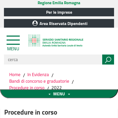
Regione Emilia Romagna
Per le imprese
Area Riservata Dipendenti
MENU
Home
/
In Evidenza
/
Bandi di concorso e graduatorie
/
Procedure in corso
/
2022
MENU
Procedure in corso