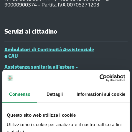
90000900374 - Partita IVA 00705271203
Servizi al cittadino
Ambulatori di Continuità Assistenziale
e CAU
Assistenza sanitaria all'estero -
Assistenza sanitaria transfrontaliera
Consultorio Familiare
Direzione Assistenza Farmaceutica
Consenso
Dettagli
Informazioni sui cookie
Finanziamenti
Lauree Professioni Sanitarie
Questo sito web utilizza i cookie
Utilizziamo i cookie per analizzare il nostro traffico a fini
Medici e Pediatri di Famiglia
statistici.