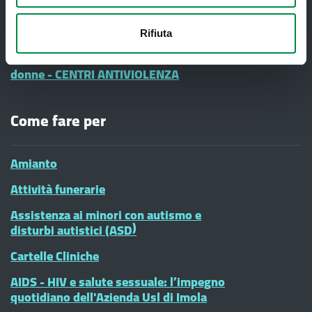
Informazione e Comunicazione
Vaccinazioni Infanzia
Rifiuta
#diciamoNo alla Violenza contro le
donne - CENTRI ANTIVIOLENZA
Come fare per
Amianto
Attività funerarie
Assistenza ai minori con autismo e
disturbi autistici (ASD)
Cartelle Cliniche
AIDS - HIV e salute sessuale: l’impegno
quotidiano dell'Azienda Usl di Imola