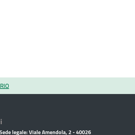
RIO
i
 Sede legale: Viale Amendola, 2 - 40026