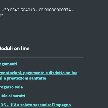
F. +39 0542 604013 - CF 90000900374 -
03
oduli on line
agamenti
renotazioni, pagamento e disdetta online
elle prestazioni sanitarie
rogetto sole
uida ai servizi
IDS - HIV e salute sessuale: l’impegno