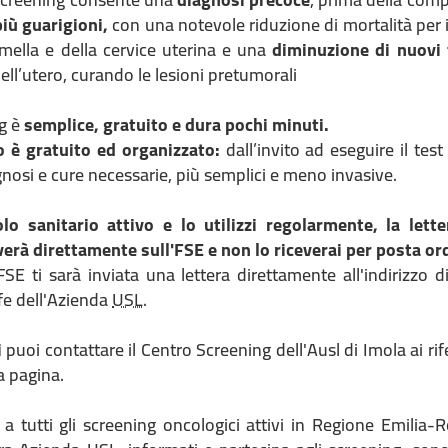
più guarigioni,
con una notevole riduzione di mortalità per 
mella e della cervice uterina e una
diminuzione di nuovi
dell’utero, curando le lesioni pretumorali
ng è
semplice, gratuito e dura pochi minuti.
o è gratuito ed organizzato:
dall’invito ad eseguire il test
gnosi e cure necessarie, più semplici e meno invasive.
olo sanitario attivo e lo utilizzi regolarmente, la lette
iverà direttamente sull'FSE e non lo riceverai per posta or
'FSE ti sarà inviata una lettera direttamente all'indirizzo d
fe dell'Azienda
USL
.
i
puoi contattare il Centro Screening dell'Ausl di Imola ai rif
a pagina.
k a tutti gli screening oncologici attivi in Regione Emili