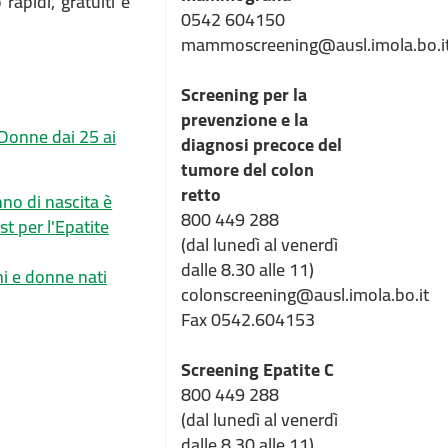
rapidi, gratuiti e
0542 604150
mammoscreening@ausl.imola.bo.i
Screening per la
prevenzione e la
 Donne dai 25 ai
diagnosi precoce del
tumore del colon
retto
800 449 288
(dal lunedì al venerdì
dalle 8.30 alle 11)
i e donne nati
colonscreening@ausl.imola.bo.it
Fax 0542.604153
Screening Epatite C
800 449 288
(dal lunedì al venerdì
dalle 8.30 alle 11)