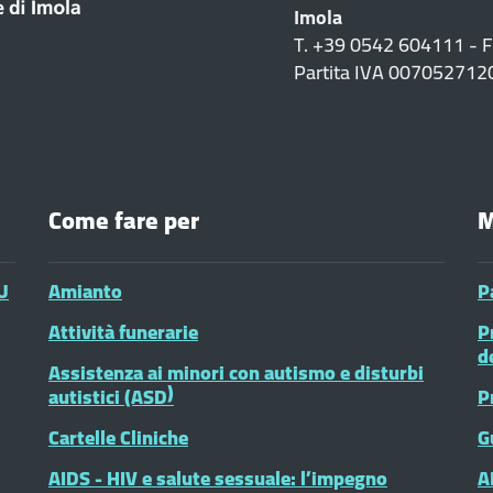
Imola
T. +39 0542 604111 - 
Partita IVA 007052712
Come fare per
M
U
Amianto
P
Attività funerarie
P
d
Assistenza ai minori con autismo e disturbi
autistici (ASD)
P
Cartelle Cliniche
G
AIDS - HIV e salute sessuale: l’impegno
A