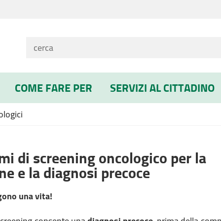
COME FARE PER
SERVIZI AL CITTADINO
logici
mi di screening oncologico per la
ne e la diagnosi precoce
gono una vita!
 screening consente una
diagnosi precoce
, prima della comp