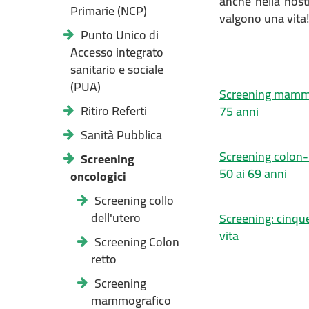
anche nella nos
Primarie (NCP)
valgono una vita
Punto Unico di
Accesso integrato
sanitario e sociale
(PUA)
Screening mammo
Ritiro Referti
75 anni
Sanità Pubblica
Screening colon-
Screening
50 ai 69 anni
oncologici
Screening collo
dell'utero
Screening: cinqu
vita
Screening Colon
retto
Screening
mammografico