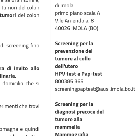
di Imola
i tumori del colon
primo piano scala A
 tumori
del colon
V.le Amendola, 8
40026 IMOLA (BO)
Screening per la
 di screening fino
prevenzione del
tumore al collo
dell'utero
ra di invito allo
HPV test e Pap-test
dinaria.
800385 365
i domicilio che si
screeningpaptest@ausl.imola.bo.it
Screening per la
erimenti che trovi
diagnosi precoce del
tumore alla
mammella
a-Romagna e quindi
Mammografia