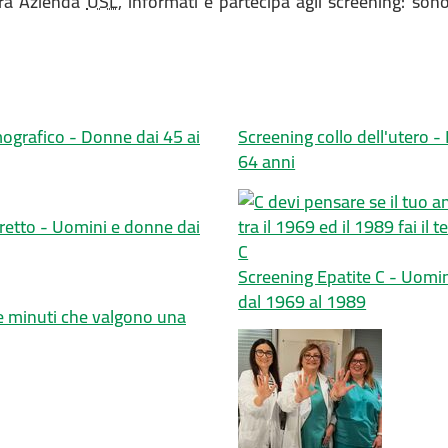
tra Azienda
USL
, informati e partecipa agli screening: sono 
!
grafico - Donne dai 45 ai
Screening collo dell'utero -
64 anni
retto - Uomini e donne dai
Screening Epatite C - Uomin
dal 1969 al 1989
e minuti che valgono una