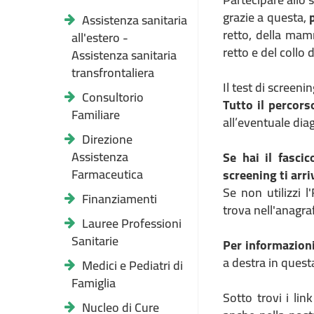
grazie a questa,
Assistenza sanitaria
retto, della mam
all'estero -
retto e del collo 
Assistenza sanitaria
transfrontaliera
Il test di screeni
Consultorio
Tutto il percors
Familiare
all’eventuale dia
Direzione
Assistenza
Se hai il fascic
Farmaceutica
screening ti arr
Se non utilizzi l
Finanziamenti
trova nell'anagra
Lauree Professioni
Sanitarie
Per informazion
a destra in quest
Medici e Pediatri di
Famiglia
Sotto trovi i lin
Nucleo di Cure