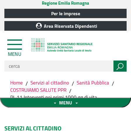
Regione Emilia Romagna
Per le imprese
Area Riservata Dipendenti
MENU
Home
/
Servizi al cittadino
/
Sanità Pubblica
/
COSTRUIAMO SALUTE PPR
/
PL 11 Interventi nei primi 1000 gg di vita
MENU
SERVIZI AL CITTADINO