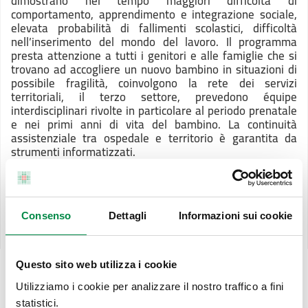
dimostrano nel tempo maggiori difficoltà di
comportamento, apprendimento e integrazione sociale,
elevata probabilità di fallimenti scolastici, difficoltà
nell’inserimento del mondo del lavoro. Il programma
presta attenzione a tutti i genitori e alle famiglie che si
trovano ad accogliere un nuovo bambino in situazioni di
possibile fragilità, coinvolgono la rete dei servizi
territoriali, il terzo settore, prevedono équipe
interdisciplinari rivolte in particolare al periodo prenatale
e nei primi anni di vita del bambino. La continuità
assistenziale tra ospedale e territorio è garantita da
strumenti informatizzati.
Scarica Programma PL11
(669.53 KB)
Scarica Scheda di sintesi PL 11
(206.8 KB)
Consenso
Dettagli
Informazioni sui cookie
Scarica Governance e indicatori PL11
(502.03 KB)
Questo sito web utilizza i cookie
Il percorso nascita all'Ausl di Imola - Consultorio
Utilizziamo i cookie per analizzare il nostro traffico a fini
Familiare
statistici.