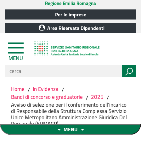
Regione Emilia Romagna
Per le imprese
Area Riservata Dipendenti
MENU
Home
/
In Evidenza
/
Bandi di concorso e graduatorie
/
2025
/
Avviso di selezione per il conferimento dell’incarico
di Responsabile della Struttura Complessa Servizio
Unico Metropolitano Amministrazione Giuridica Del
Personale (SUMAGP)
MENU