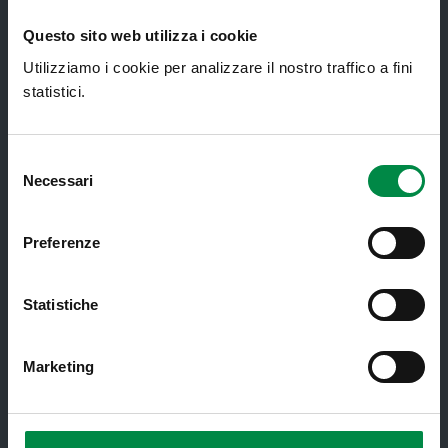
Consultorio Familiare
Questo sito web utilizza i cookie
Direzione Assistenza Farmaceutica
Utilizziamo i cookie per analizzare il nostro traffico a fini
Finanziamenti
statistici.
Lauree Professioni Sanitarie
Selezione
Medici e Pediatri di Famiglia
Necessari
del
Nucleo di Cure Primarie (NCP)
consenso
Punto Unico di Accesso integrato
Preferenze
sanitario e sociale (PUA)
Ritiro Referti
Statistiche
Sanità Pubblica
Marketing
Screening oncologici
SPID - Sistema Pubblico di Identità
Digitale