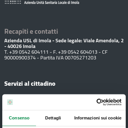
Recapiti e contatti
Azienda USL di Imola - Sede legale: Viale Amendola, 2
- 40026 Imola
T. +39 0542 604111 - F. +39 0542 604013 - CF
90000900374 - Partita IVA 00705271203
Servizi al cittadino
Ambulatori di Continuità Assistenziale
e CAU
Assistenza sanitaria all'estero -
Consenso
Dettagli
Informazioni sui cookie
Assistenza sanitaria transfrontaliera