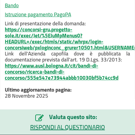
Bando
Istruzione pagamento PagoPA
Link di presentazione della domanda:
https://concorsi-gru.progetto-
sole.it/exec/Jet/%5EJuMpMenus0?
HEADURL=/exec/htmls/static/whrpx/login-
concorsiweb/pxloginconc_grurer10501.html&USER
Link dell'Azienda capofila dove è pubblicata la
documentazione prevista dall'art. 19 D.Lgs. 33/2013:
https://www.ausl.bologna.it/cit/bandi-di-
concorso/ricerca-bandi-di-
concorso/555e547e73944abbb10030bf5b74cc9d
Ultimo aggiornamento pagina:
28 Novembre 2025
Valuta questo sito:
RISPONDI AL QUESTIONARIO